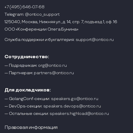
+7 (495) 646-07-68
Telegram:
@ontico_support
125040, Москва, Нижняя ул., д. 14, стр. 7, подъезд 1, оф. 16
ООО «Конференции Олега Бунина»
Служба поддержки и бухгалтерия:
support@ontico.ru
Сотрудничество:
— Подрядчикам:
org@ontico.ru
— Партнерам:
partners@ontico.ru
Для докладчиков:
— GolangConf-секции:
speakers.go@ontico.ru
— DevOps-секции:
speakers.devops@ontico.ru
— Остальные секции:
speakers.highload@ontico.ru
Правовая информация