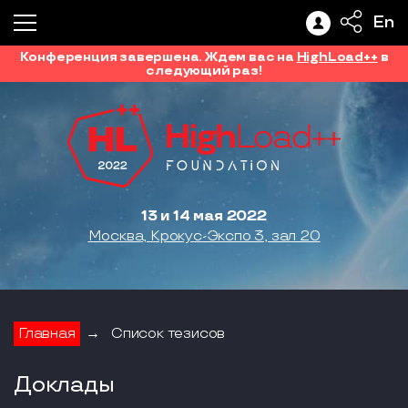
En
Конференция завершена. Ждем вас на
HighLoad++
в
следующий раз!
13 и 14 мая 2022
Москва, Крокус-Экспо 3, зал 20
Главная
→
Список тезисов
Доклады