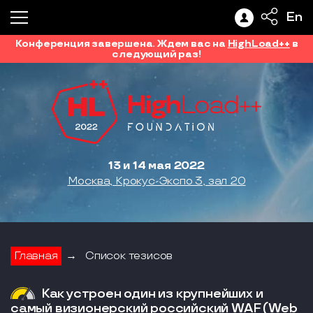
En
Конференция завершена. Ждем вас на
HighLoad++
в
следующий раз!
13 и 14 мая 2022
Москва, Крокус-Экспо 3, зал 20
Главная
→
Список тезисов
Как устроен один из крупнейших и
самый визионерский российский WAF (Web