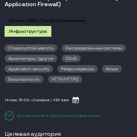
Application Firewall)
Кризис-2022 / Импортозамещение
Инфраструктура
Отказоустойчивость
Распределенные системы
Архитектуры / другое
DDoS
Application security
Микросервисы
Атаки
Безопасность
HTTP/HTTPS
14 мая, 18:00, «Солярия / VIP-зал»
Доклад принят в программу конференции
Целевая аудитория