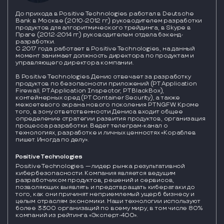
До прихода в Positive Technologies работал в Deutsche
Bank в Москве (2010-2012 гг.) руководителем разработки
продуктов для алгоритмического трейдинга, в Skype в
Праге (2012-2014 гг.) руководителем отдела бэкенд-
разработки.
С 2017 года работает в Positive Technologies, на данный
момент занимает должность директора по продуктам и
управляющего директора компании.
В Positive Technologies Денис отвечает за разработку
продуктов по безопасности приложений (PT Application
Firewall, PT Application Inspector, PT BlackBox),
контейнерных сред (PT Container Security), а также
межсетевого экрана нового поколения PT NGFW. Кроме
того, в зону ответственности Дениса входит общее
определение стратегии развития продуктов, организация
процесса разработки. Ведет телеграм-канал о
технологиях, разработке и личных ценностях «Кораблев
пишет. Иногда по делу».
Positive Technologies
Positive Technologies — лидер рынка результативной 
кибербезопасности. Компания является ведущим 
разработчиком продуктов, решений и сервисов, 
позволяющих выявлять и предотвращать кибератаки до 
того, как они причинят неприемлемый ущерб бизнесу и 
целым отраслям экономики. Наши технологии используют 
более 3300 организаций по всему миру, в том числе 80% 
компаний из рейтинга «Эксперт-400».