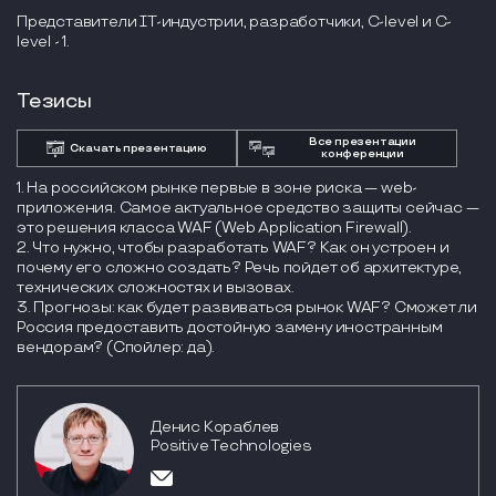
Представители IT-индустрии, разработчики, C-level и C-
level - 1.
Тезисы
Все презентации
Скачать презентацию
конференции
1. На российском рынке первые в зоне риска — web-
приложения. Самое актуальное средство защиты сейчас —
это решения класса WAF (Web Application Firewall).
2. Что нужно, чтобы разработать WAF? Как он устроен и
почему его сложно создать? Речь пойдет об архитектуре,
технических сложностях и вызовах.
3. Прогнозы: как будет развиваться рынок WAF? Сможет ли
Россия предоставить достойную замену иностранным
вендорам? (Спойлер: да).
Денис Кораблев
Positive Technologies