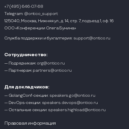
+7 (495) 646-07-68
Telegram:
@ontico_support
125040, Москва, Нижняя ул., д. 14, стр. 7, подъезд 1, оф. 16
ООО «Конференции Олега Бунина»
Служба поддержки и бухгалтерия:
support@ontico.ru
Сотрудничество:
— Подрядчикам:
org@ontico.ru
— Партнерам:
partners@ontico.ru
Для докладчиков:
— GolangConf-секции:
speakers.go@ontico.ru
— DevOps-секции:
speakers.devops@ontico.ru
— Остальные секции:
speakers.highload@ontico.ru
Правовая информация