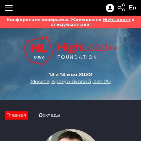
En
Конференция завершена. Ждем вас на
HighLoad++
в
следующий раз!
13 и 14 мая 2022
Москва, Крокус-Экспо 3, зал 20
Главная
→
Доклады