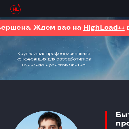
вершена. Ждем вас на
HighLoad++
в
Крупнейшая профессиональная
конференция для разработчиков
высоконагруженных систем
Бы
пр