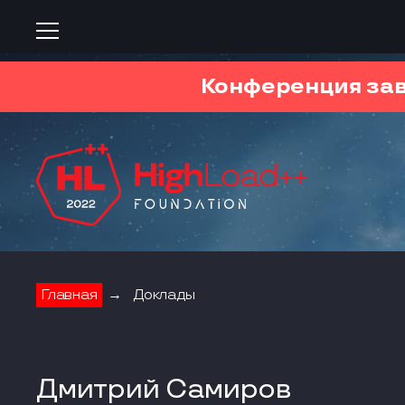
Конференция за
Главная
→
Доклады
Дмитрий Самиров