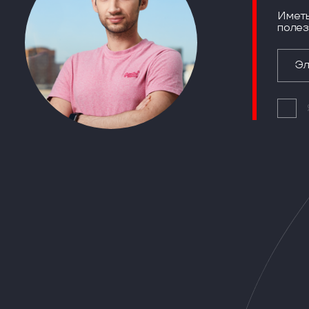
Иметь
полез