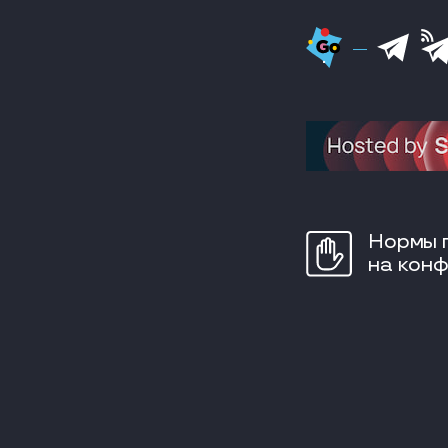
Нормы 
на кон