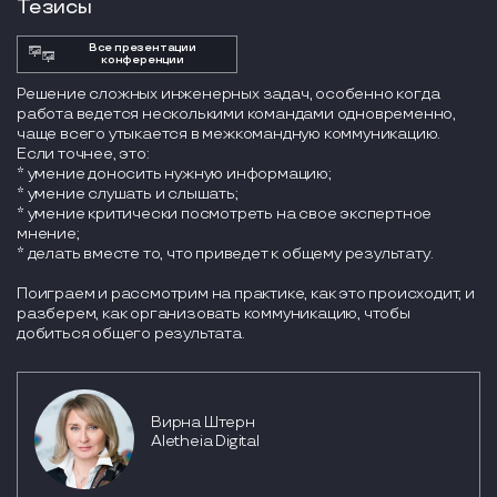
Тезисы
Все презентации
конференции
Решение сложных инженерных задач, особенно когда
работа ведется несколькими командами одновременно,
чаще всего утыкается в межкомандную коммуникацию.
Если точнее, это:
* умение доносить нужную информацию;
* умение слушать и слышать;
* умение критически посмотреть на свое экспертное
мнение;
* делать вместе то, что приведет к общему результату.
Поиграем и рассмотрим на практике, как это происходит, и
разберем, как организовать коммуникацию, чтобы
добиться общего результата.
Вирна Штерн
Aletheia Digital