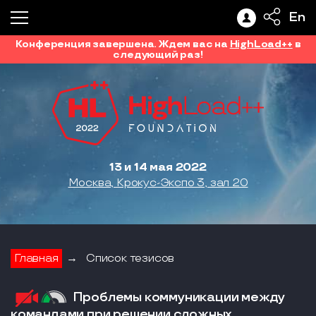
En
Конференция завершена. Ждем вас на
HighLoad++
в
следующий раз!
13 и 14 мая 2022
Москва, Крокус-Экспо 3, зал 20
Главная
→
Список тезисов
Проблемы коммуникации между
командами при решении сложных