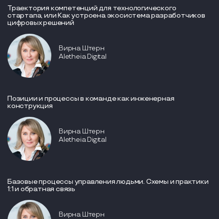
Траектория компетенций для технологического
стартапа, или Как устроена экосистема разработчиков
цифровых решений
Вирна Штерн
Aletheia Digital
Позиции и процессы в команде как инженерная
конструкция
Вирна Штерн
Aletheia Digital
Базовые процессы управления людьми. Схемы и практики
1:1 и обратная связь
Вирна Штерн