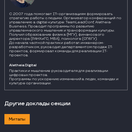
С 2007 года помогает IT–организациям формировать
стратегию работы с людьми. Организатор конференций по
управлению в digital-культуре: TeamLeadConf, Aletheia-
Business. Проводит программы по развитию
управленческого мышления и трансформации культуры.
Получил образование физика (МГУ), финансового
директора (РАНХиГС, MBA), психолога (СПбГУ).
До начала частной практики работал инженером-
разработчиком, руководил департаментом продаж IT-
проектов, формировал команды для реализации IT-
проектов.
Aletheia Digital
Практики и мышление руководителя для реализации 
цифровых проектов. 

Программы по ускорению изменений в людях, командах и 
культуре организации.
Другие доклады секции
Митапы