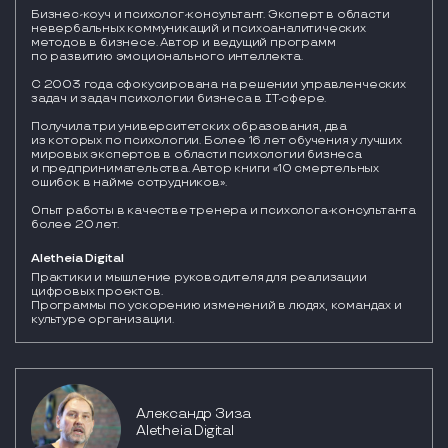
Бизнес-коуч и психолог-консультант. Эксперт в области
невербальных коммуникаций и психоаналитических
методов в бизнесе. Автор и ведущий программ
по развитию эмоционального интеллекта.
С 2003 года сфокусирована на решении управленческих
задач и задач психологии бизнеса в IT-сфере.
Получила три университетских образования, два
из которых по психологии. Более 16 лет обучения у лучших
мировых экспертов в области психологии бизнеса
и предпринимательства. Автор книги «10 смертельных
ошибок в найме сотрудников».
Опыт работы в качестве тренера и психолога-консультанта
более 20 лет.
Aletheia Digital
Практики и мышление руководителя для реализации 
цифровых проектов. 

Программы по ускорению изменений в людях, командах и 
культуре организации.
Александр Зиза
Aletheia Digital