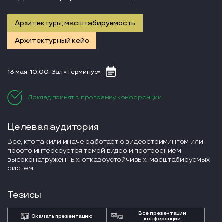
Архитектуры, масштабируемость
Архитектурный кейс
13 мая, 10:00, Зал «Терминус»
Доклад принят в программу конференции
Целевая аудитория
Все, кто так или иначе работает с видеостримингом или
просто интересуется темой видео и построением
высоконагруженных, отказоустойчивых, масштабируемых
систем.
Тезисы
Все презентации
Скачать презентацию
конференции