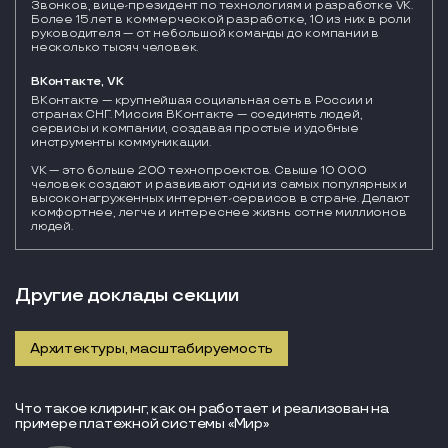
Звонков, вице-президент по технологиям и разработке VK.
Более 15 лет в коммерческой разработке, 10 из них в роли
руководителя — от небольшой команды до компании в
несколько тысяч человек.
ВКонтакте, VK
ВКонтакте — крупнейшая социальная сеть в России и 
странах СНГ. Миссия ВКонтакте — соединять людей, 
сервисы и компании, создавая простые и удобные 
инструменты коммуникации.

VK — это больше 200 технопроектов. Свыше 10 000 
человек создают и развивают одни из самых популярных и 
высоконагруженных интернет-сервисов в стране. Делают 
комфортнее, легче и интереснее жизнь сотне миллионов 
людей.
Другие доклады секции
Архитектуры, масштабируемость
Что такое клиринг, как он работает и реализован на
примере платежной системы «Мир»