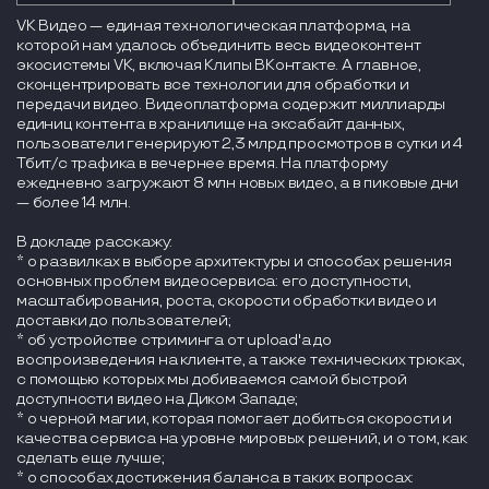
VK Видео — единая технологическая платформа, на
которой нам удалось объединить весь видеоконтент
экосистемы VK, включая Клипы ВКонтакте. А главное,
сконцентрировать все технологии для обработки и
передачи видео. Видеоплатформа содержит миллиарды
единиц контента в хранилище на эксабайт данных,
пользователи генерируют 2,3 млрд просмотров в сутки и 4
Тбит/с трафика в вечернее время. На платформу
ежедневно загружают 8 млн новых видео, а в пиковые дни
— более 14 млн.
В докладе расскажу:
* о развилках в выборе архитектуры и способах решения
основных проблем видеосервиса: его доступности,
масштабирования, роста, скорости обработки видео и
доставки до пользователей;
* об устройстве стриминга от upload'а до
воспроизведения на клиенте, а также технических трюках,
с помощью которых мы добиваемся самой быстрой
доступности видео на Диком Западе;
* о черной магии, которая помогает добиться скорости и
качества сервиса на уровне мировых решений, и о том, как
сделать еще лучше;
* о способах достижения баланса в таких вопросах: