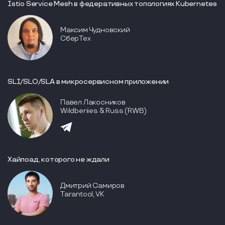
Istio Service Mesh в федеративных топологиях Kubernetes
Максим Чудновский
СберТех
SLI/SLO/SLA в микросервисном приложении
Павел Лакосников
Wildberiies & Russ (RWB)
Хайлоад, которого не ждали
Дмитрий Самиров
Tarantool, VK