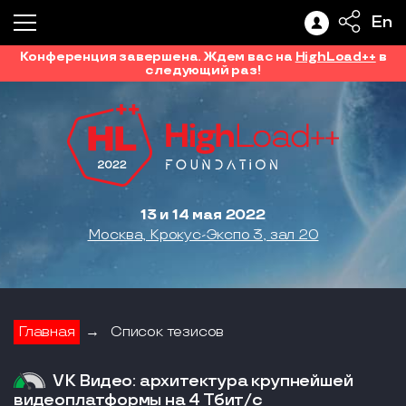
En
Конференция завершена. Ждем вас на
HighLoad++
в
следующий раз!
13 и 14 мая 2022
Москва, Крокус-Экспо 3, зал 20
Главная
→
Список тезисов
VK Видео: архитектура крупнейшей
видеоплатформы на 4 Тбит/с