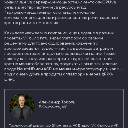
хранилище vs серверные мощности, клиентский CPU vs
сеть, качество картинки vs ресурсы и т. д.;
* как рекомендательная система, технологии
компьютерного зрения и распознавания речи позволяют
кратно растить смотрение.
Как у всех уважаемых компаний, еще недавно в разных
проектах VK было пять видеоплатформ со своими
решениями для транскодирования, хранения и
воспроизведения видео — так что в докладе затрону и
процесс построения единого сервиса компании. Также
покажу, как получившаяся архитектура позволяет нам
кратно масштабироваться, запускать новые технологии
вроде NeuroHD или ASR, не меняя инфраструктуру, и как мы
подключаем другие продукты к платформе через gRPC-
шину.
Александр Тоболь
ВКонтакте, VK
Технический директор ВКонтакте, VK Видео, VK Клипов и VK