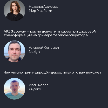
Наталья Азисова
Мир Plat.Form
API Gateway — как не допустить хаоса при цифровой
трансформации на примере телеком-оператора
Алексей Коновкин
Nexign
Чем мы смотрим на прод Яндекса, и как это вам поможет
Иван Карев
Яндекс