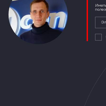
Иметь
полез