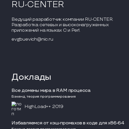
RU-CENTER
Ведущий разработчик компании RU-CENTER.
Разработка сетевых и высоконагруженных
приложений на языках C и Perl.
evgbuevich@nic.ru
Доклады
Все домены мира в RAM процесса
Бэкенд, теория программирования
HighLoad++ 2019
Избавляемся от кэш-промахов в коде для x86-64