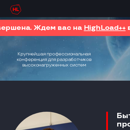
вершена. Ждем вас на
HighLoad++
в
Крупнейшая профессиональная
конференция для разработчиков
высоконагруженных систем
Бы
пр