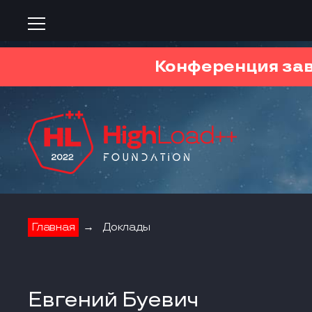
Конференция за
Главная
→
Доклады
Евгений Буевич