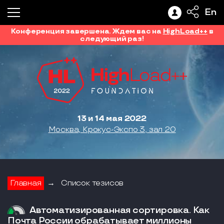
En
Конференция завершена. Ждем вас на
HighLoad++
в
следующий раз!
13 и 14 мая 2022
Москва, Крокус-Экспо 3, зал 20
Главная
→
Список тезисов
Автоматизированная сортировка. Как
Почта России обрабатывает миллионы