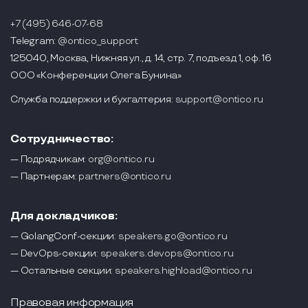
+7 (495) 646-07-68
Telegram:
@ontico_support
125040, Москва, Нижняя ул., д. 14, стр. 7, подъезд 1, оф. 16
ООО «Конференции Олега Бунина»
Служба поддержки и бухгалтерия:
support@ontico.ru
Сотрудничество:
— Подрядчикам:
org@ontico.ru
— Партнерам:
partners@ontico.ru
Для докладчиков:
— GolangConf-секции:
speakers.go@ontico.ru
— DevOps-секции:
speakers.devops@ontico.ru
— Остальные секции:
speakers.highload@ontico.ru
Правовая информация