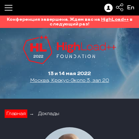
En
Конференция завершена. Ждем вас на
HighLoad++
в
следующий раз!
13 и 14 мая 2022
Москва, Крокус-Экспо 3, зал 20
Главная
→
Доклады