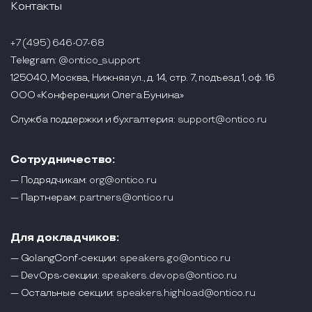
Контакты
+7 (495) 646-07-68
Telegram:
@ontico_support
125040, Москва, Нижняя ул., д. 14, стр. 7, подъезд 1, оф. 16
ООО «Конференции Олега Бунина»
Служба поддержки и бухгалтерия:
support@ontico.ru
Сотрудничество:
— Подрядчикам:
org@ontico.ru
— Партнерам:
partners@ontico.ru
Для докладчиков:
— GolangConf-секции:
speakers.go@ontico.ru
— DevOps-секции:
speakers.devops@ontico.ru
— Остальные секции:
speakers.highload@ontico.ru