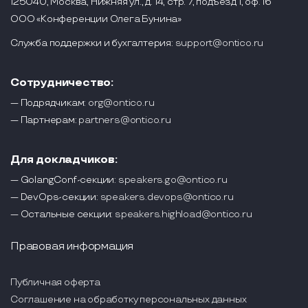
125040, Москва, Нижняя ул., д. 14, стр. 7, подъезд 1, оф. 16
ООО «Конференции Олега Бунина»
Служба поддержки и бухгалтерия:
support@ontico.ru
Сотрудничество:
— Подрядчикам:
org@ontico.ru
— Партнерам:
partners@ontico.ru
Для докладчиков:
— GolangConf-секции:
speakers.go@ontico.ru
— DevOps-секции:
speakers.devops@ontico.ru
— Остальные секции:
speakers.highload@ontico.ru
Правовая информация
Публичная оферта
Соглашение на обработку персональных данных