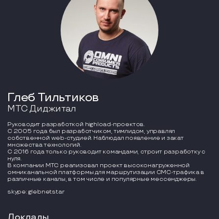
Глеб Тильтиков
МТС Диджитал
Руководит разработкой highload-проектов.
С 2005 года был разработчиком, тимлидом, управлял
собственной web-студией. Наблюдал появление и закат
множества технологий.
С 2016 года только руководит командами, строит разработку с
нуля.
В компании МТС реализовал проект высоконагруженной
омниканальной платформы для маршрутизации СМС-трафика в
различные каналы, в том числе и популярные мессенджеры.
skype: glebnetstar
Доклады