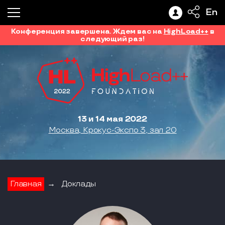
En
Конференция завершена. Ждем вас на
HighLoad++
в
следующий раз!
13 и 14 мая 2022
Москва, Крокус-Экспо 3, зал 20
Главная
→
Доклады