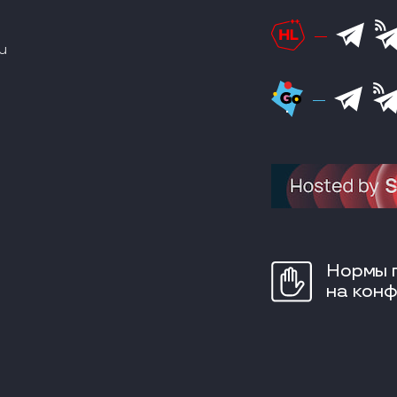
u
Нормы 
на кон