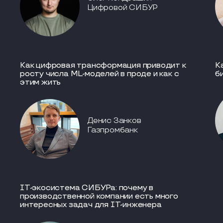
Цифровой СИБУР
Как цифровая трансформация приводит к
К
росту числа ML-моделей в проде и как с
б
этим жить
Денис Занков
Газпромбанк
IT-экосистема СИБУРа: почему в
производственной компании есть много
интересных задач для IT-инженера