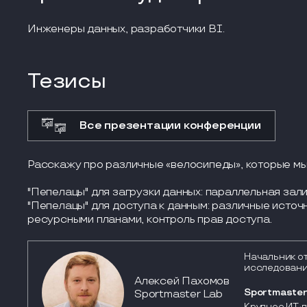
Инженеры данных, разработчики BI.
Тезисы
Все презентации конференции
Расскажу про различные «велосипеды», которые мы
"Пепелацы" для загрузки данных: параллельная зали
"Пепелацы" для доступа к данным: различные источ
ресурсными планами, контроль прав доступа.
Начальник о
исследовани
Алексей Пахомов
Sportmaster
Sportmaster Lab
Крупное ИТ-