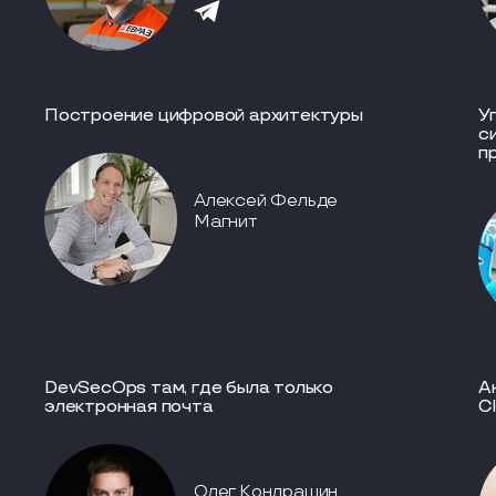
Построение цифровой архитектуры
У
с
п
Алексей Фельде
Магнит
DevSecOps там, где была только
А
электронная почта
C
Олег Кондрашин