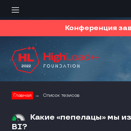
Конференция за
Главная
→
Список тезисов
Какие «пепелацы» мы и
BI?