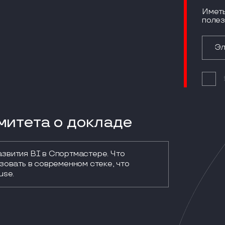
Иметь
полез
итета о докладе
вития BI в Спортмастере. Что 
овать в современном стеке, что 
use.