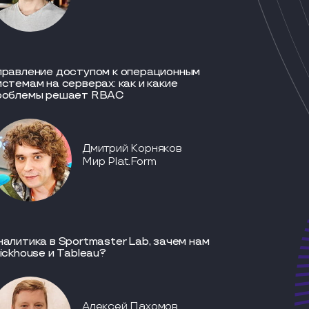
правление доступом к операционным
истемам на серверах: как и какие
роблемы решает RBAC
Дмитрий Корняков
Мир Plat.Form
налитика в Sportmaster Lab, зачем нам
lickhouse и Tableau?
Алексей Пахомов