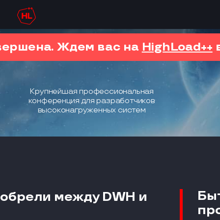
вершена. Ждем вас на
HighLoad++
в
Крупнейшая профессиональная
конференция для разработчиков
высоконагруженных систем
Бы
зобрели между DWH и
пр