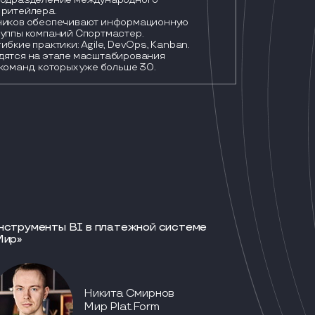
ритейлера.

ников обеспечивают информационную 
уппы компаний Спортмастер.

ибкие практики: Agile, DevOps, Kanban.

дятся на этапе масштабирования 
команд, которых уже больше 30.
нструменты BI в платежной системе
Мир»
Никита Смирнов
Мир Plat.Form