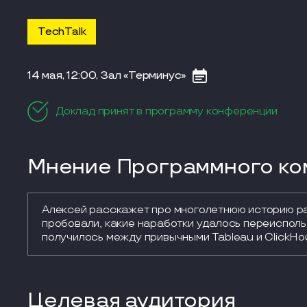
TechTalk
14 мая, 12:00, Зал «Терминус»
Доклад принят в программу конференции
Мнение Программного ком
Алексей расскажет про многолетнюю историю раз
пробовали, какие наработки удалось переиспольз
получилось между привычными Tableau и ClickHo
Целевая аудитория