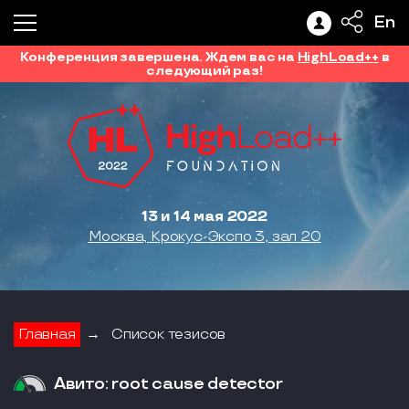
En
Конференция завершена. Ждем вас на
HighLoad++
в
следующий раз!
13 и 14 мая 2022
Москва, Крокус-Экспо 3, зал 20
Главная
→
Список тезисов
Авито: root cause detector