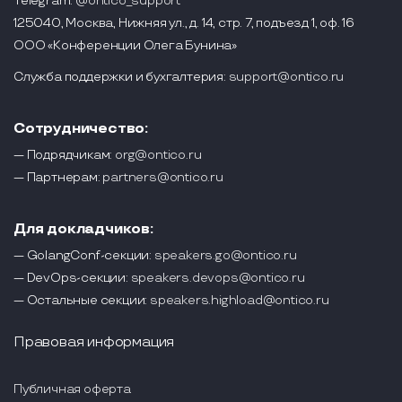
Telegram:
@ontico_support
125040, Москва, Нижняя ул., д. 14, стр. 7, подъезд 1, оф. 16
ООО «Конференции Олега Бунина»
Служба поддержки и бухгалтерия:
support@ontico.ru
Сотрудничество:
— Подрядчикам:
org@ontico.ru
— Партнерам:
partners@ontico.ru
Для докладчиков:
— GolangConf-секции:
speakers.go@ontico.ru
— DevOps-секции:
speakers.devops@ontico.ru
— Остальные секции:
speakers.highload@ontico.ru
Правовая информация
Публичная оферта