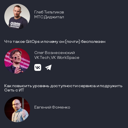
Глеб Тильтиков
МТС Диджитал
Что такое GitOps и почему он (почти) бесполезен
Олег Вознесенский
VK Tech, VK WorkSpace
Как повысить уровень доступности сервиса и подружить
Сеть с ИТ
Евгений Фоменко