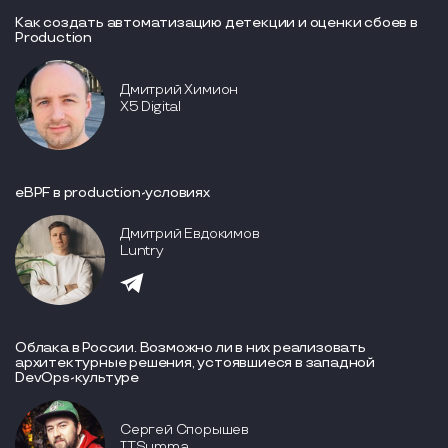
Как создать автоматизацию детекции и оценки сбоев в
Production
Дмитрий Химион
X5 Digital
eBPF в production-условиях
Дмитрий Евдокимов
Luntry
Облака в России. Возможно ли в них реализовать
архитектурные решения, устоявшиеся в западной
DevOps-культуре
Сергей Спорышев
ITSumma