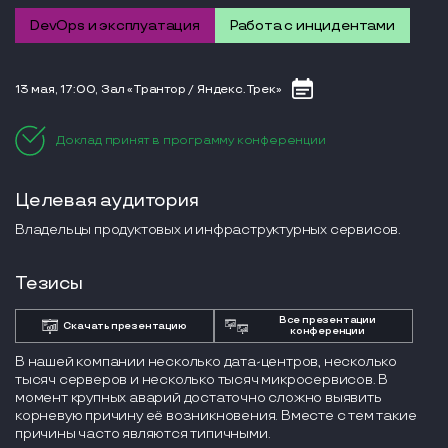
DevOps и эксплуатация
Работа с инцидентами
13 мая, 17:00, Зал «Трантор / Яндекс.Трек»
Доклад принят в программу конференции
Целевая аудитория
Владельцы продуктовых и инфраструктурных сервисов.
Тезисы
Все презентации
Скачать презентацию
конференции
В нашей компании несколько дата-центров, несколько
тысяч серверов и несколько тысяч микросервисов. В
момент крупных аварий достаточно сложно выявить
корневую причину её возникновения. Вместе с тем такие
причины часто являются типичными.