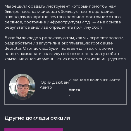
Мы решили создать инструмент, который помог бы нам
быстро проанализировать большую часть сценариев
отказа для конкретно взятого сервиса: состояние этого
сервиса, состояние инфраструктуры и т.д., — и на основе
результатов анализа определить причину сбоя.
В своём докладе я расскажу о том, как мы спроектировали,
разработали и запустили в эксплуатацию root cause
detector. Этот доклад будет полезен для тех, кто хочет
начать применять практику root cause-анализа у себя в
компании с целью уменьшения времени жизни инцидентов.
Инженер в компании Авито.
Юрий Дзюбан
Авито
Авито
-
Другие доклады секции