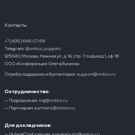
Контакты
+7 (495) 646-07-68
Telegram:
@ontico_support
125040, Москва, Нижняя ул., д. 14, стр. 7, подъезд 1, оф. 16
ООО «Конференции Олега Бунина»
Служба поддержки и бухгалтерия:
support@ontico.ru
Сотрудничество:
— Подрядчикам:
org@ontico.ru
— Партнерам:
partners@ontico.ru
Для докладчиков:
— GolangConf-секции:
speakers.go@ontico.ru