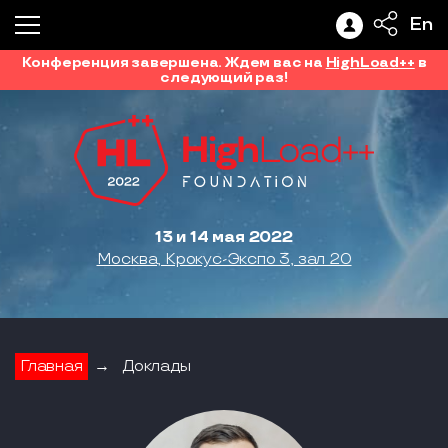
En
Конференция завершена. Ждем вас на
HighLoad++
в
следующий раз!
13 и 14 мая 2022
Москва, Крокус-Экспо 3, зал 20
Главная
→
Доклады