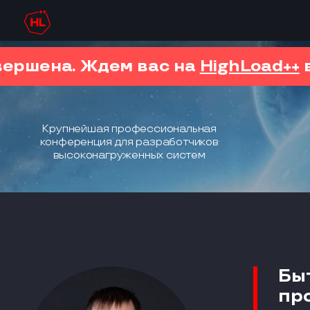
вершена. Ждем вас на
HighLoad++
в
Крупнейшая профессиональная
конференция для разработчиков
высоконагруженных систем
Бы
пр