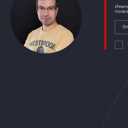
Иметь
полез