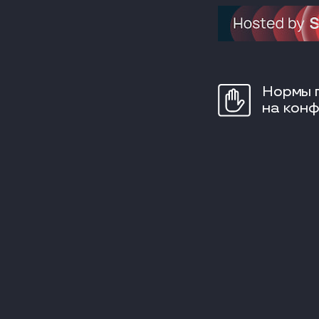
Нормы 
на кон