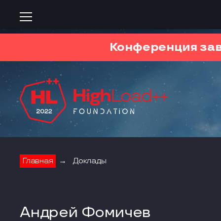
Конференция за
Главная
→
Доклады
Андрей Фомичев