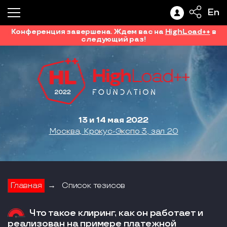
En
Конференция завершена. Ждем вас на
HighLoad++
в
следующий раз!
13 и 14 мая 2022
Москва, Крокус-Экспо 3, зал 20
Главная
→
Список тезисов
Что такое клиринг, как он работает и
реализован на примере платежной