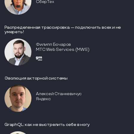
СберТех
Распределенная трассировка — подключить всех и не
умереть!
Филипп Бочаров
МТС Web Services (MWS)
Эволюция акторной системы
Алексей Станкевичус
Яндекс
GraphQL: как не выстрелить себе в ногу