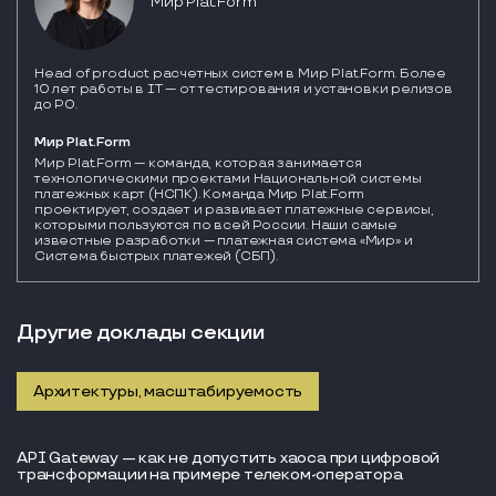
Мир Plat.Form
Head of product расчетных систем в Мир Plat.Form. Более
10 лет работы в IТ — от тестирования и установки релизов
до PO.
Мир Plat.Form
Мир Plat.Form — команда, которая занимается 
технологическими проектами Национальной системы 
платежных карт (НСПК). Команда Мир Plat.Form 
проектирует, создает и развивает платежные сервисы, 
которыми пользуются по всей России. Наши самые 
известные разработки — платежная система «Мир» и 
Система быстрых платежей (СБП).
Другие доклады секции
Архитектуры, масштабируемость
API Gateway — как не допустить хаоса при цифровой
трансформации на примере телеком-оператора