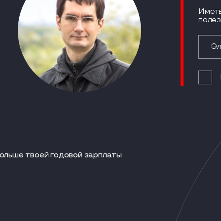
Иметь
полез
больше твоей годовой зарплаты