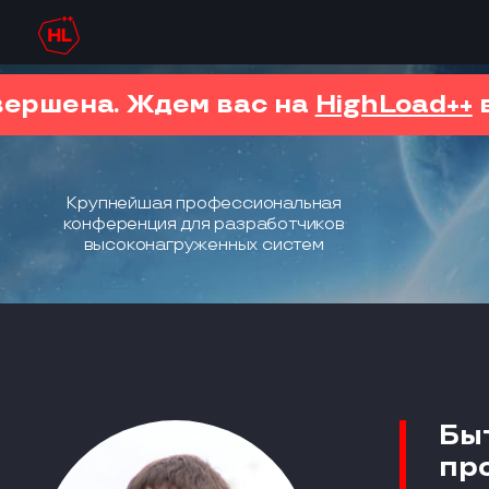
вершена. Ждем вас на
HighLoad++
в
Крупнейшая профессиональная
конференция для разработчиков
высоконагруженных систем
Бы
пр