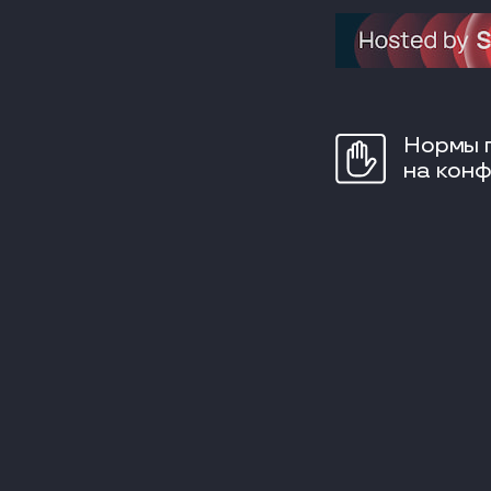
Нормы 
на кон