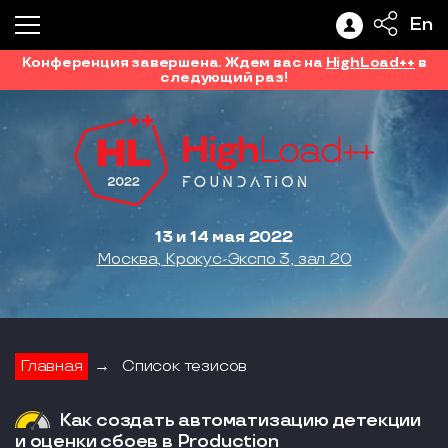
En
Конференция завершена. Ждем вас на
HighLoad++
в
следующий раз!
13 и 14 мая 2022
Москва, Крокус-Экспо 3, зал 20
Главная
→
Список тезисов
Как создать автоматизацию детекции
и оценки сбоев в Production