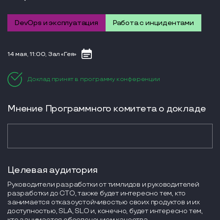
DevOps и эксплуатация
Работа с инцидентами
14 мая, 11:00, Зал «Гея»
Доклад принят в программу конференции
Мнение Программного комитета о докладе
Целевая аудитория
Руководители разработки от тимлидов и руководителей
разработки до CTO, также будет интересно тем, кто
занимается отказоустойчивостью своих продуктов и их
доступностью, SLA, SLO и, конечно, будет интересно тем,
кто занимается обеспечением качества.