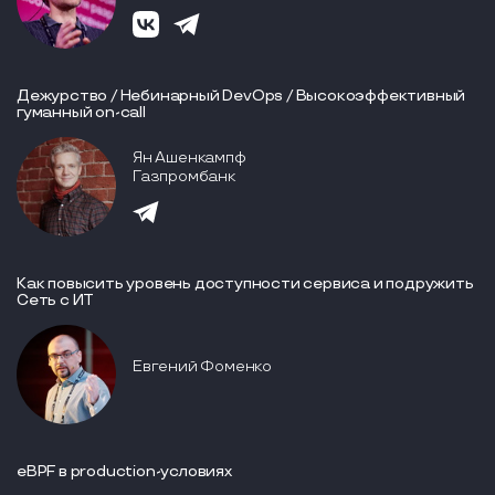
Дежурство / Небинарный DevOps / Высокоэффективный
гуманный on-call
Ян Ашенкампф
Газпромбанк
Как повысить уровень доступности сервиса и подружить
Сеть с ИТ
Евгений Фоменко
eBPF в production-условиях