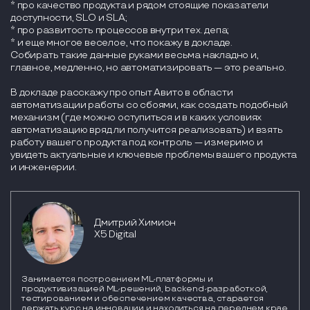
* про качество продукта и рядом стоящие показатели
доступности, SLO и SLA;
* про развитость процессов внутри тех. депа;
* и еще многое веселое, что покажу в докладе.
Собирать такие данные руками весьма накладно и,
главное, медленно, но автоматизировать — это реально.
В докладе расскажу про опыт Авито в области
автоматизации работы со сбоями, как создать подобный
механизм (где можно оступиться и в каких условиях
автоматизацию вряд ли получится реализовать) и взять
работу вашего продукта под контроль — измеримо и
увидеть актуальные и ключевые проблемы вашего продукта
и инженерии.
Дмитрий Химион
X5 Digital
Занимается построением ML-платформы и
продуктивизацией ML-решений, backend-разработкой,
тестированием и обеспечением качества, старается
держать курс на инновации и находиться на переднем крае