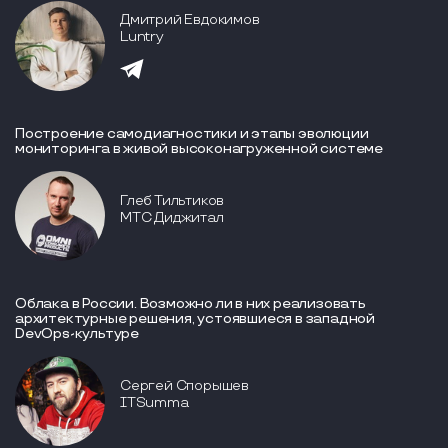
Дмитрий Евдокимов
Luntry
Построение самодиагностики и этапы эволюции
мониторинга в живой высоконагруженной системе
Глеб Тильтиков
МТС Диджитал
Облака в России. Возможно ли в них реализовать
архитектурные решения, устоявшиеся в западной
DevOps-культуре
Сергей Спорышев
ITSumma