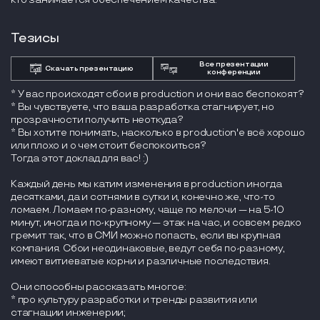
Тезисы
Все презентации
Скачать презентацию
конференции
* У вас происходят сбои в production и они вас беспокоят?
* Вы чувствуете, что ваша разработка стагнирует, но
прозрачности получить неоткуда?
* Вы хотите понимать, насколько в production'е всё хорошо
или плохо и о чем стоит беспокоиться?
Тогда этот доклад для вас! :)
Каждый день мы катим изменения в production иногда
десятками, да и сотнями в сутки и, конечно же, что-то
ломаем. Ломаем по-разному, чаще по мелочи — на 5-10
минут, иногда и по-крупному — этак на час, и совсем редко
гремит так, что в СМИ можно попасть, если вы крупная
компания. Сбои неодинаковые, ведут себя по-разному,
имеют витиеватые корни и различные последствия.
Они способны рассказать многое:
* про культуру разработки и тренды развития или
стагнации инженерии;