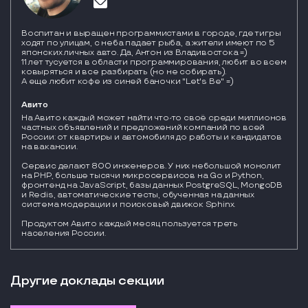
Воспитан и выращен программистами в городе, где тигры
ходят по улицам, с неба падает рыба, а жители имеют по 5
японских личных авто. Да, Антон из Владивостока =)
11 лет тусуется в области программирования, любит во всем
ковыряться и все разбирать (но не собирать).
А еще любит кофе из синей баночки "Let's Be" =)
Авито
На Авито каждый может найти что-то своё среди миллионов 
частных объявлений и предложений компаний по всей 
России: от квартиры и автомобиля до работы и кандидатов 
на вакансии.

Сервис делают 800 инженеров. У них небольшой монолит 
на PHP, больше тысячи микросервисов на Go и Python, 
фронтенд на JavaScript, базы данных PostgreSQL, MongoDB 
и Redis, автоматические тесты, обученная на данных 
система модерации и поисковый движок Sphinx. 

Продуктом Авито каждый месяц пользуется треть 
населения России.
Другие доклады секции