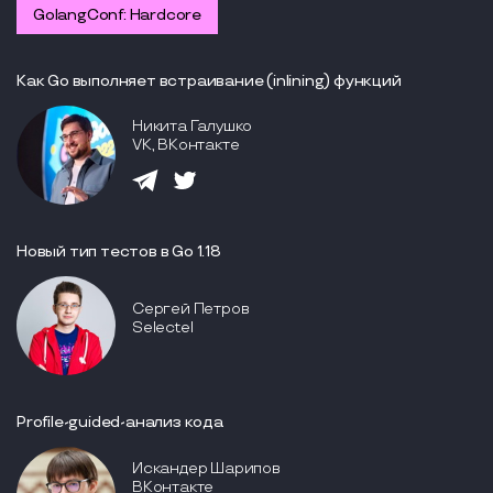
GolangConf: Hardcore
Как Go выполняет встраивание (inlining) функций
Никита Галушко
VK, ВКонтакте
Новый тип тестов в Go 1.18
Сергей Петров
Selectel
Profile-guided-анализ кода
Искандер Шарипов
ВКонтакте