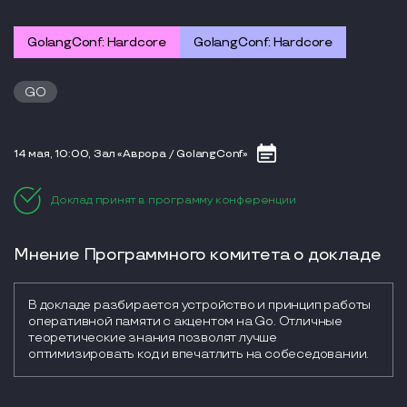
GolangConf: Hardcore
GolangConf: Hardcore
GO
14 мая, 10:00, Зал «Аврора / GolangConf»
Доклад принят в программу конференции
Мнение Программного комитета о докладе
В докладе разбирается устройство и принцип работы 
оперативной памяти с акцентом на Go. Отличные 
теоретические знания позволят лучше 
оптимизировать код и впечатлить на собеседовании.