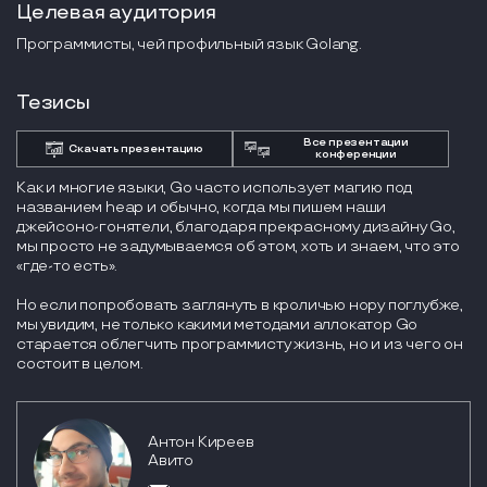
Целевая аудитория
Программисты, чей профильный язык Golang.
Тезисы
Все презентации
Скачать презентацию
конференции
Как и многие языки, Go часто использует магию под
названием heap и обычно, когда мы пишем наши
джейсоно-гонятели, благодаря прекрасному дизайну Go,
мы просто не задумываемся об этом, хоть и знаем, что это
«где-то есть».
Но если попробовать заглянуть в кроличью нору поглубже,
мы увидим, не только какими методами аллокатор Go
старается облегчить программисту жизнь, но и из чего он
состоит в целом.
Антон Киреев
Авито