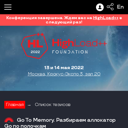
En
Конференция завершена. Ждем вас на
HighLoad++
в
следующий раз!
13 и 14 мая 2022
Москва, Крокус-Экспо 3, зал 20
Главная
→
Список тезисов
Go To Memory. Разбираем аллокатор
Go по полочкам