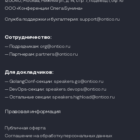
125040, Москва, Нижняя ул., д. 14, стр. 7, подъезд 1, оф. 16
ООО «Конференции Олега Бунина»
Служба поддержки и бухгалтерия:
support@ontico.ru
Сотрудничество:
— Подрядчикам:
org@ontico.ru
— Партнерам:
partners@ontico.ru
Для докладчиков:
— GolangConf-секции:
speakers.go@ontico.ru
— DevOps-секции:
speakers.devops@ontico.ru
— Остальные секции:
speakers.highload@ontico.ru
Правовая информация
Публичная оферта
Соглашение на обработку персональных данных