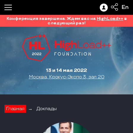
En
Конференция завершена. Ждем вас на
HighLoad++
в
следующий раз!
13 и 14 мая 2022
Москва, Крокус-Экспо 3, зал 20
Главная
→
Доклады