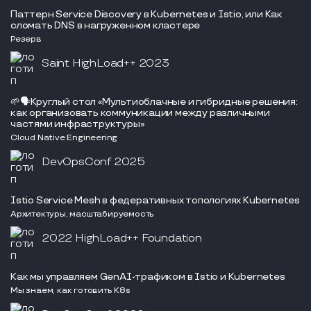
Паттерн Service Discovery в Kubernetes и Istio, или Как
сломать DNS в нагруженном кластере
Резерв
Saint HighLoad++ 2023
🌱🗣Круглый стол «Мультиоблачные и гибридные решения:
как организовать коммуникации между различными
частями инфраструктуры»
Cloud Native Engineering
DevOpsConf 2025
Istio Service Mesh в федеративных топологиях Kubernetes
Архитектуры, масштабируемость
2022 HighLoad++ Foundation
Как мы управляем GenAI-трафиком в Istio и Kubernetes
Мы знаем, как готовить K8s