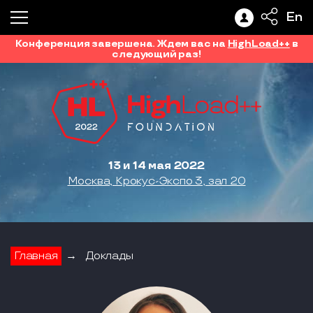
En
Конференция завершена. Ждем вас на
HighLoad++
в
следующий раз!
13 и 14 мая 2022
Москва, Крокус-Экспо 3, зал 20
Главная
→
Доклады