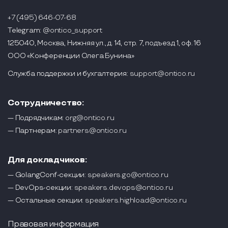
+7 (495) 646-07-68
Telegram:
@ontico_support
125040, Москва, Нижняя ул., д. 14, стр. 7, подъезд 1, оф. 16
ООО «Конференции Олега Бунина»
Служба поддержки и бухгалтерия:
support@ontico.ru
Сотрудничество:
— Подрядчикам:
org@ontico.ru
— Партнерам:
partners@ontico.ru
Для докладчиков:
— GolangConf-секции:
speakers.go@ontico.ru
— DevOps-секции:
speakers.devops@ontico.ru
— Остальные секции:
speakers.highload@ontico.ru
Правовая информация