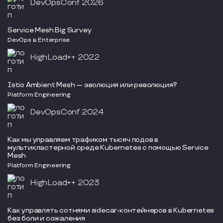
DevOpsConf 2026
Service Mesh Big Survey
DevOps в Enterprise
HighLoad++ 2022
Istio Ambient Mesh — эволюция или революция?
Platform Engineering
DevOpsConf 2024
Как мы управляем трафиком тысяч подов в
мультикластерной среде Kubernetes с помощью Service
Mesh
Platform Engineering
HighLoad++ 2023
Как управлять сотнями sidecar-контейнеров в Kubernetes
без боли и сожаления