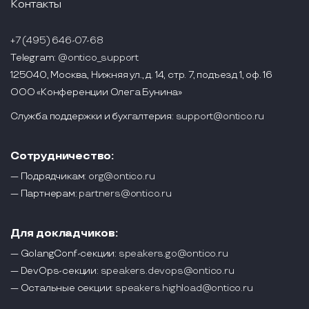
Контакты
+7 (495) 646-07-68
Telegram:
@ontico_support
125040, Москва, Нижняя ул., д. 14, стр. 7, подъезд 1, оф. 16
ООО «Конференции Олега Бунина»
Служба поддержки и бухгалтерия:
support@ontico.ru
Сотрудничество:
— Подрядчикам:
org@ontico.ru
— Партнерам:
partners@ontico.ru
Для докладчиков:
— GolangConf-секции:
speakers.go@ontico.ru
— DevOps-секции:
speakers.devops@ontico.ru
— Остальные секции:
speakers.highload@ontico.ru