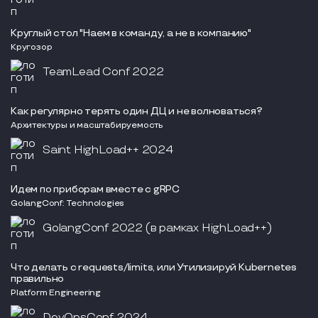
Круглый стол "Наем в команду, а не в компанию"
Кругозор
TeamLead Conf 2022
Как регулярно терять один ДЦ и не волноваться?
Архитектуры и масштабируемость
Saint HighLoad++ 2024
Идем по приборам вместе с gRPC
GolangConf: Technologies
GolangConf 2022 (в рамках HighLoad++)
Что делать с requests/limits, или Утилизируй Kubernetes
правильно
Platform Engineering
DevOpsConf 2024