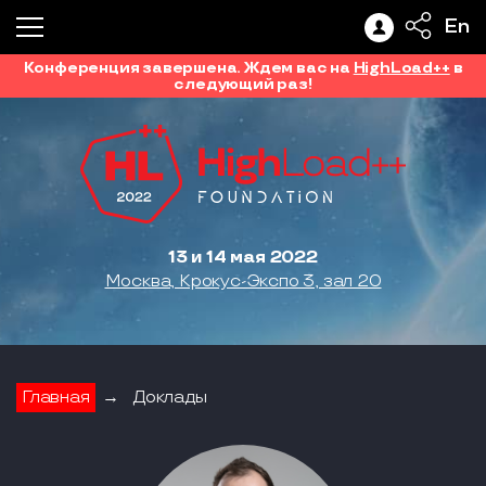
En
Конференция завершена. Ждем вас на
HighLoad++
в
следующий раз!
13 и 14 мая 2022
Москва, Крокус-Экспо 3, зал 20
Главная
→
Доклады