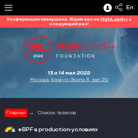
En
Конференция завершена. Ждем вас на
HighLoad++
в
следующий раз!
13 и 14 мая 2022
Москва, Крокус-Экспо 3, зал 20
Главная
→
Список тезисов
eBPF в production-условиях