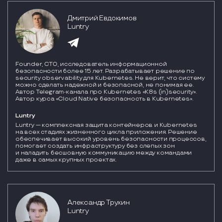
Дмитрий Евдокимов
Luntry
Founder, CTO, исследователь информационной
безопасности более 15 лет. Разрабатывает решение по
security observability для Kubernetes. Не верит, что систему
можно сделать надежной и безопасной, не понимая ее.
Автор Telegram-канала про Kubernetes «K8s (in)security».
Автор курса «Cloud Native безопасность в Kubernetes».
Luntry
Luntry — комплексная защита контейнеров и Kubernetes 
на всех стадиях жизненного цикла приложения. Решение 
обеспечивает высокий уровень безопасности процессов, 
помогает создать инфраструктуру без слепых зон 
и наладить бесшовную коммуникацию между командами 
даже в самых крупных проектах.
Александр Трухин
Luntry