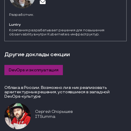
Разработчик.
Luntry
Компания разрабатывает решения для повышения 
observability внутри Kubernetes-инфраструктур.
Другие доклады секции
DevOps и эксплуатация
Облака в России. Возможно ли в них реализовать
архитектурные решения, устоявшиеся в западной
DevOps-культуре
Сергей Спорышев
ITSumma