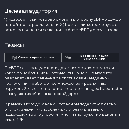
Целевая аудитория
1) Разработчики, которые смотрят в сторону eBPF и думают
на ней что-то реализовать. 2) Компании, которые думают
об использовании решений на базе eBPF у себя в проде.
Тезисы
Все презентации
Скачать презентацию
конференции
О eBPF слышали уже все и даже, возможно, запускали
какие-то небольшие инструменты на ней. Но мало кто
разрабатывает решения с использованием данной
технологии и работает со множеством различных
окружений клиентов: от bare-metal до managed Kubernetes
в популярных облачных провайдерах.
В рамках этого доклада мы хотели бы поделиться своим
опытом, знаниями, проблемами и результатами с
надеждой, что это упростит многим погружение в дивный
мир eBPF.