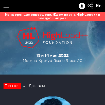
En
Конференция завершена. Ждем вас на
HighLoad++
в
следующий раз!
13 и 14 мая 2022
Москва, Крокус-Экспо 3, зал 20
Главная
→
Доклады