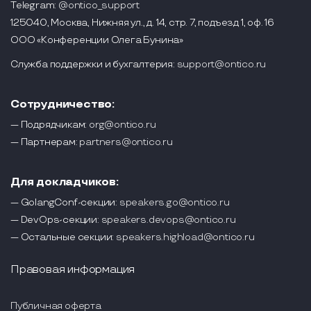
Telegram:
@ontico_support
125040, Москва, Нижняя ул., д. 14, стр. 7, подъезд 1, оф. 16
ООО «Конференции Олега Бунина»
Служба поддержки и бухгалтерия:
support@ontico.ru
Сотрудничество:
— Подрядчикам:
org@ontico.ru
— Партнерам:
partners@ontico.ru
Для докладчиков:
— GolangConf-секции:
speakers.go@ontico.ru
— DevOps-секции:
speakers.devops@ontico.ru
— Остальные секции:
speakers.highload@ontico.ru
Правовая информация
Публичная оферта