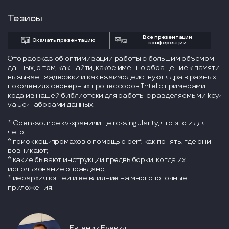
Тезисы
Все презентации
Скачать презентацию
конференции
Это рассказ об оптимизации работы с большим объемом
данных, о том, как найти, какое именно обращение к памяти
вызывает задержки и как взаимодействуют ядра в разных
поколениях серверных процессоров Intel с примерами
кода из нашей библиотеки для работы с разделяемыми key-
value-наборами данных.
* Оpen-source kv-хранилище rc-singularity, что это и для
чего;
* поиск кэш-промахов с помощью perf, как понять, где они
возникают;
* какие бывают инструкции предвыборки, когда их
использование оправдано;
* иерархия кэшей и ее влияние на многопоточные
приложения.
Евгений Буевич