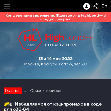
En
Конференция завершена. Ждем вас на
HighLoad++
в
следующий раз!
13 и 14 мая 2022
Москва, Крокус-Экспо 3, зал 20
Главная
→
Список тезисов
Избавляемся от кэш-промахов в коде
для x86-64