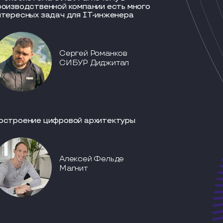
роизводственной компании есть много
нтересных задач для IT-инженера
Сергей Романков
СИБУР Диджитал
остроение цифровой архитектуры
Алексей Фельде
Магнит