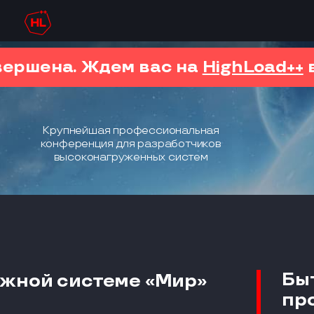
вершена. Ждем вас на
HighLoad++
в
Крупнейшая профессиональная
конференция для разработчиков
высоконагруженных систем
Бы
ежной системе «Мир»
пр