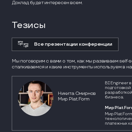
Доклад будет интересен всем.
Тезисы
Все презентации конференции
Мы поговорим с вами о том, как мы развиваем self-
сталкиваемся и какие инструменты используем в на
BI Engineer 
подготовкой 
разработкой
Никита Смирнов
бизнеса.
Мир Plat.Form
Мир Plat.Fo
Мир Plat.For
технологиче
платежных ка