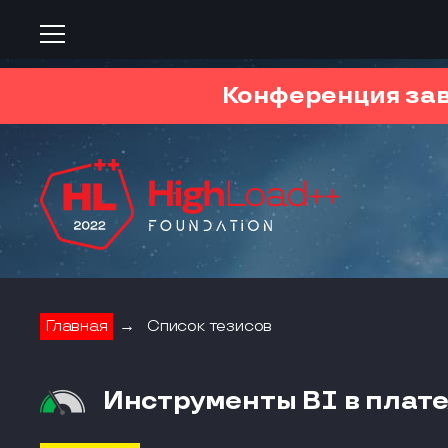
Конференция за
Главная
→
Список тезисов
Инструменты BI в плат