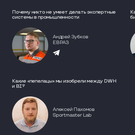
Почему никто не умеет делать экспертные
К
системы в промышленности
б
Андрей Зубков
ЕВРАЗ
Какие «пепелацы» мы изобрели между DWH
и BI?
Алексей Пахомов
Sportmaster Lab