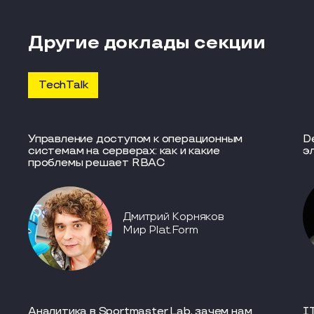
Другие доклады секции
TechTalk
Управление доступом к операционным
D
системам на серверах: как и какие
э
проблемы решает RBAC
Дмитрий Корняков
Мир Plat.Form
Аналитика в Sportmaster Lab, зачем нам
I