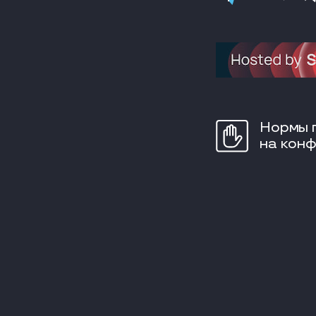
Нормы 
на кон