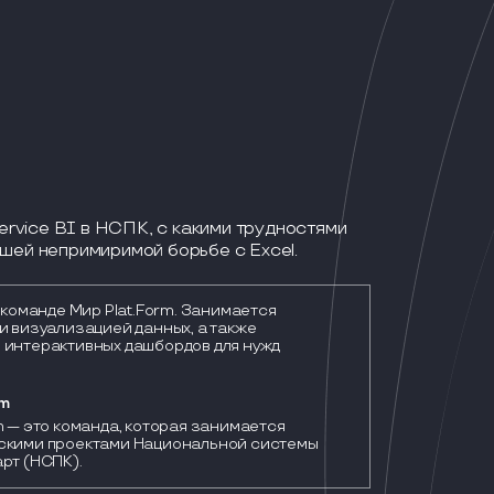
service BI в НСПК, с какими трудностями
шей непримиримой борьбе с Excel.
в команде Мир Plat.Form. Занимается
и визуализацией данных, а также
 интерактивных дашбордов для нужд
rm
m — это команда, которая занимается 
скими проектами Национальной системы 
рт (НСПК). 