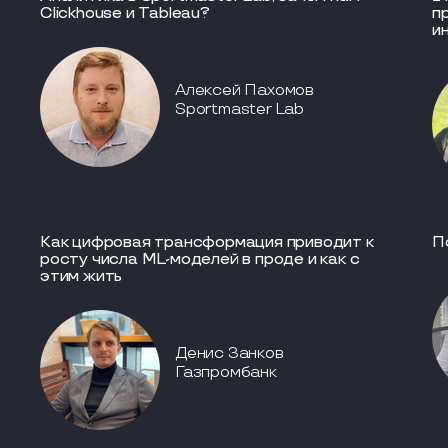
Clickhouse и Tableau?
п
и
Алексей Пахомов
Sportmaster Lab
Как цифровая трансформация приводит к
П
росту числа ML-моделей в проде и как с
этим жить
Денис Занков
Газпромбанк