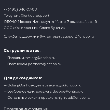
+7 (495) 646-07-68
Telegram:
@ontico_support
125040, Москва, Нижняя ул., д. 14, стр. 7, подъезд 1, оф. 16
ООО «Конференции Олега Бунина»
Служба поддержки и бухгалтерия:
support@ontico.ru
Сотрудничество:
— Подрядчикам:
org@ontico.ru
— Партнерам:
partners@ontico.ru
Для докладчиков:
— GolangConf-секции:
speakers.go@ontico.ru
— DevOps-секции:
speakers.devops@ontico.ru
— Остальные секции:
speakers.highload@ontico.ru
Правовая информация