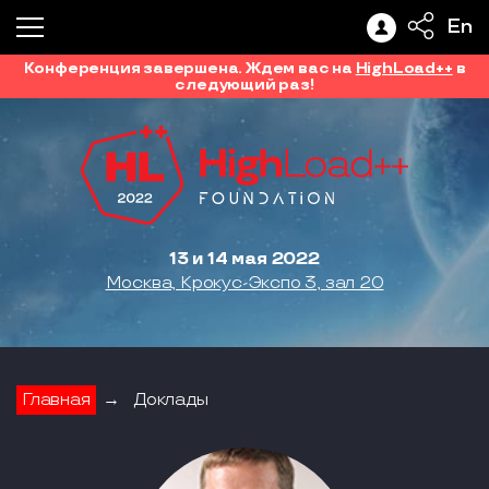
En
Конференция завершена. Ждем вас на
HighLoad++
в
следующий раз!
13 и 14 мая 2022
Москва, Крокус-Экспо 3, зал 20
Главная
→
Доклады