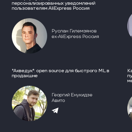
персонализированных уведомлений
пользователям AliExpress Россия
Руслан Гилемзянов
ex-AliExpress Россия
"Акведук": open source для быстрого ML в
К
продакшне
п
м
Георгий Енукидзе
Авито