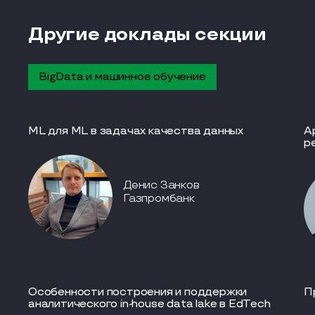
Другие доклады секции
BigData и машинное обучение
ML для ML в задачах качества данных
А
р
Денис Занков
Газпромбанк
Особенности построения и поддержки
П
аналитического in-house data lake в EdTech