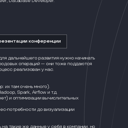
eer, Database Developer.
резентации конференции
 для дальнейшего развития нужно начинать
фродовых операций — они тоже поддаются
роцесс реализован у нас.
: их там очень много).
oop, Spark, Airflow и т.д.
 нет) и оптимизации вычислительных
знес-потребности до визуализации
 на такие же данные у себя в компании, но