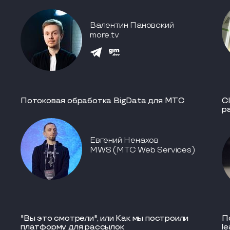
Валентин Пановский
more.tv
Потоковая обработка BigData для МТС
Cl
р
Евгений Ненахов
MWS (МТС Web Services)
"Вы это смотрели", или Как мы построили
П
платформу для рассылок
le