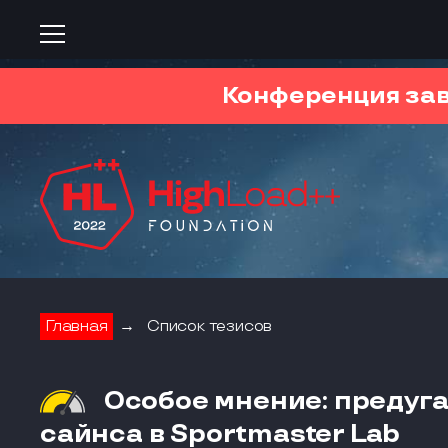
Конференция за
Главная
→
Список тезисов
Особое мнение: предуга
сайнса в Sportmaster Lab