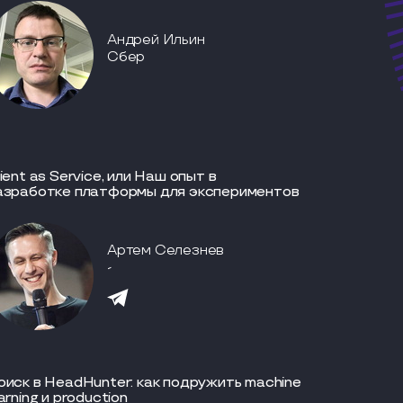
Андрей Ильин
Сбер
ient as Service, или Наш опыт в
азработке платформы для экспериментов
Артем Селезнев
-
оиск в HeadHunter: как подружить machine
arning и production