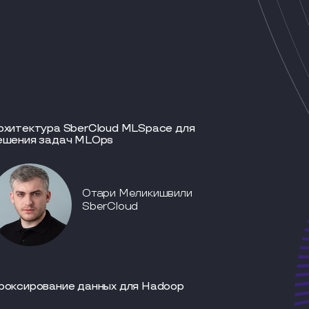
рхитектура SberCloud MLSpace для
ешения задач MLOps
Отари Меликишвили
SberCloud
роксирование данных для Hadoop