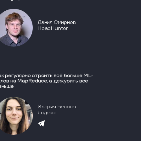
Данил Смирнов
HeadHunter
ак регулярно строить всё больше ML-
улов на MapReduce, а дежурить все
еньше
Илария Белова
Яндекс