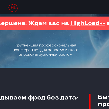
вершена. Ждем вас на
HighLoad++
в
Крупнейшая профессиональная
конференция для разработчиков
высоконагруженных систем
Бы
дываем фрод без дата-
пр