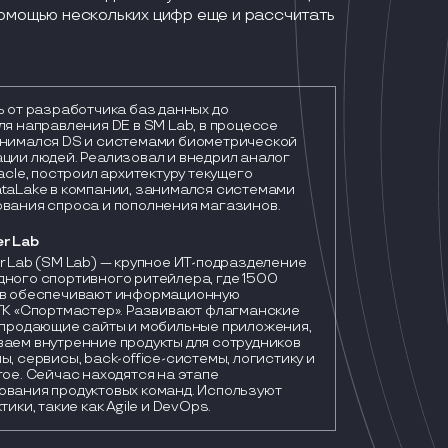
помощью нескольких цифр еще и рассчитать
ь от разработчика баз данных до
ля направления DE в SM Lab, в процессе
нимался DS и системами биометрической
ции людей. Реализовал и внедрил аналог
acle, построил архитектуру текущего
taLake в компании, занимался системами
вания спроса и пополнения магазинов.
r Lab
 Lab (SM Lab) — крупное ИТ-подразделение 
ного спортивного ритейлера, где 1500 
в обеспечивают информационную 
ГК «Спортмастер». Развивают флагманские 
 продающие сайты и мобильные приложения, 
аем внутренние продукты для сотрудников 
, сервисы, back-office-системы, логистику и 
ое. Сейчас находятся на этапе 
вания продуктовых команд. Используют 
тики, такие как Agile и DevOps.