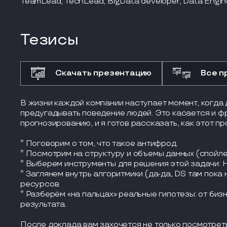
TeamLead, TechLead, BigData developer, Data Engin
Тезисы
Скачать презентацию
Все п
В жизни каждой компании наступает момент, когда
предугадывать поведение людей. Это касается и 
прогнозированию, и я готов рассказать, как этот п
* Поговорим о том, что такое антифрод.
* Посмотрим на структуру и объемы данных (спойлер
* Выберем инструменты для решения этой задачи: Had
* Заглянем внутрь алгоритмики (да-да, DS там пока
ресурсов.
* Разберём «на пальцах» реальные гипотезы: от би
результата.
После доклада вам захочется не только посмотреть