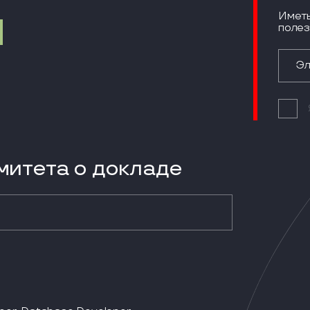
Иметь
полез
итета о докладе