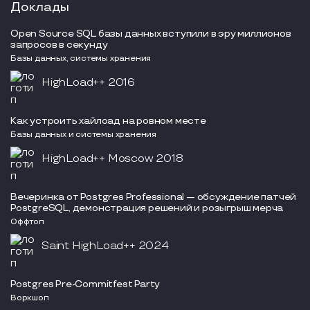
Доклады
Open Source SQL базы данных вступили в эру миллионов
запросов в секунду
Базы данных, системы хранения
HighLoad++ 2016
Как устроить хайлоад на ровном месте
Базы данных и системы хранения
HighLoad++ Moscow 2018
Вечеринка от Postgres Professional — обсуждение патчей
PostgreSQL, демонстрация решений и розыгрыш мерча
Оффтоп
Saint HighLoad++ 2024
Postgres Pre-Commitfest Party
Воркшоп