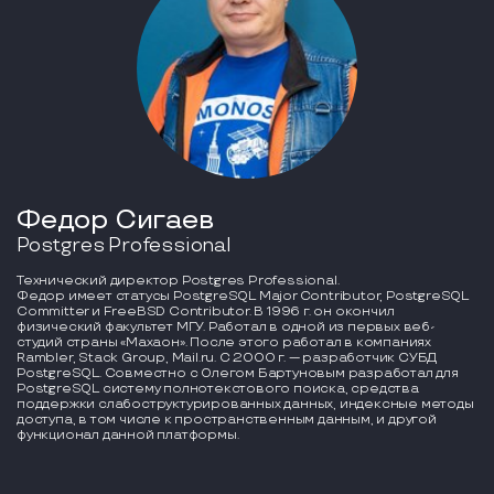
Федор Сигаев
Postgres Professional
Технический директор Postgres Professional.
Федор имеет статусы PostgreSQL Major Contributor, PostgreSQL
Committer и FreeBSD Contributor. В 1996 г. он окончил
физический факультет МГУ. Работал в одной из первых веб-
студий страны «Махаон». После этого работал в компаниях
Rambler, Stack Group, Mail.ru. С 2000 г. — разработчик СУБД
PostgreSQL. Совместно с Олегом Бартуновым разработал для
PostgreSQL систему полнотекстового поиска, средства
поддержки слабоструктурированных данных, индексные методы
доступа, в том числе к пространственным данным, и другой
функционал данной платформы.