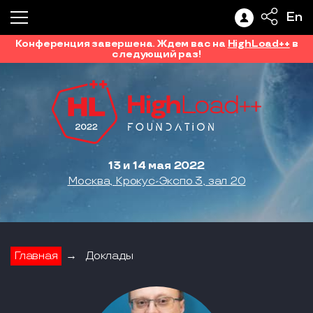
En
Конференция завершена. Ждем вас на
HighLoad++
в
следующий раз!
13 и 14 мая 2022
Москва, Крокус-Экспо 3, зал 20
Главная
→
Доклады