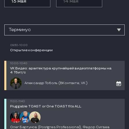
13 мая
14 мая
09:30-10:00
Открытие конференции
10:00-10:40
VK Видео: архитектура крупнейшей видеоплатформы на
4 Тбит/с
Александр Тоболь (ВКонтакте, VK )
11:00-11:40
Pluggable TOAST or One TOAST fits ALL
Олег Бартунов (Postgres Professional), Федор Сигаев