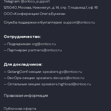
Telegram:
@ontico_support
125040, Москва, Нижняя ул., д. 14, стр. 7, подъезд 1, оф. 16
ООО «Конференции Олега Бунина»
Служба поддержки и бухгалтерия:
support@ontico.ru
Сотрудничество:
— Подрядчикам:
org@ontico.ru
— Партнерам:
partners@ontico.ru
Для докладчиков:
— GolangConf-секции:
speakers.go@ontico.ru
— DevOps-секции:
speakers.devops@ontico.ru
— Остальные секции:
speakers.highload@ontico.ru
Правовая информация
Публичная оферта