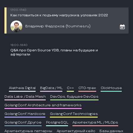
17:00-17:40
Как готовиться к подъему нагрузки в условиях 2022
Владимир Федорков (fournines.ru)
18:00-18:40
Q&A про Open Source YDB, планы на будущее и
афтерпати
Aletheia Digital
BigData / ML
C++
CTO-трек
ClickHouse
Data Lake / Data Mesh
DevOps, будущее DevOps
GolangConf: Architecture and frameworks
GolangConf: Hardcore
GolangConf: Technologies
GolangConf: Другое
PostgreSQL
Архитектура ML / MLOps
Архитектурные паттерны
Архитектурный кейс
Базы данных