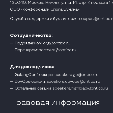
125040, Москва, Нижняя ул., д. 14, стр. 7, подъезд 1, 
ООО «Конференции Олега Бунина»
Служба поддержки и бухгалтерия:
support@ontico.r
Сотрудничество:
— Подрядчикам:
org@ontico.ru
— Партнерам:
partners@ontico.ru
Для докладчиков:
— GolangConf-секции:
speakers.go@ontico.ru
— DevOps-секции:
speakers.devops@ontico.ru
— Остальные секции:
speakers.highload@ontico.ru
Правовая информация