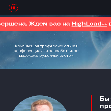
вершена. Ждем вас на
HighLoad++
в
Крупнейшая профессиональная
конференция для разработчиков
высоконагруженных систем
Бы
пр