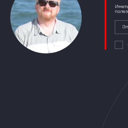
Иметь
полез