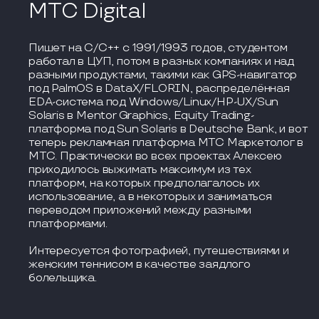
MTC Digital
Пишет на C/C++ с 1991/1993 годов, студентом
работал в ЦУП, потом в разных компаниях и над
разными продуктами, такими как GPS-навигатор
под PalmOS в DataX/FLORIN, распределённая
EDA-система под Windows/Linux/HP-UX/Sun
Solaris в Mentor Graphics, Equity Trading-
платформа под Sun Solaris в Deutsche Bank, и вот
теперь рекламная платформа МТС Маркетолог в
МТС. Практически во всех проектах Алексею
приходилось выжимать максимум из тех
платформ, на которых предполагалось их
использование, а в некоторых и заниматься
переводом приложений между разными
платформами.
Интересуется фотографией, путешествиями и
женским теннисом в качестве заядлого
болельщика.