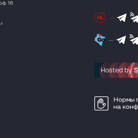
оф. 16
u
Нормы 
на кон