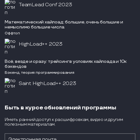
TeamLead Conf 2023
Математический хайлоад: большие, очень большие и
немыслимо большие числа
Оффтоп
HighLoad++ 2023
Всё, везде и сразу: трейсинг в условиях хайлоада и 10к
бэкендов
Бэкенд, теория программирования
Saint HighLoad++ 2023
Быть в курсе обновлений программы
Иметь ранний доступ к расшифровкам, видео и другим
полезным материалам.