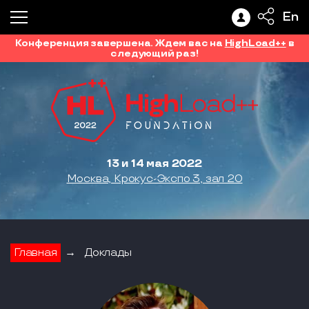
En
Конференция завершена. Ждем вас на
HighLoad++
в
следующий раз!
13 и 14 мая 2022
Москва, Крокус-Экспо 3, зал 20
Главная
→
Доклады