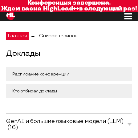
Конференция завершена.
Ждем вас
на
HighLoad++
в следующий раз!
Главная
→
Список тезисов
Доклады
Доклады конференции HighLoad++ 2025
Расписание конференции
Кто отбирал доклады
GenAI и большие языковые модели (LLM)
(16)