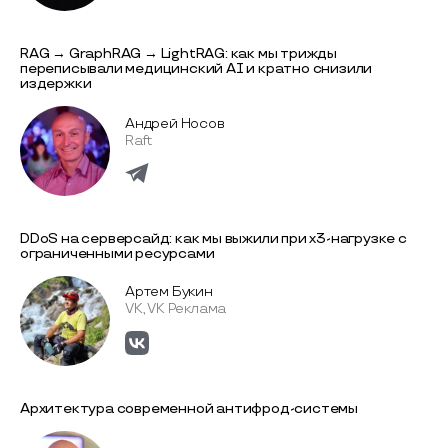
RAG → GraphRAG → LightRAG: как мы трижды
переписывали медицинский AI и кратно снизили
издержки
Андрей Носов
Raft
DDoS на серверсайд: как мы выжили при x3-нагрузке с
ограниченными ресурсами
Артем Букин
VK, VK Реклама
Архитектура современной антифрод-системы