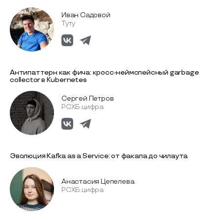
Иван Садовой
Туту
Антипаттерн как фича: кросс-неймспейсный garbage
collector в Kubernetes
Сергей Петров
РСХБ.цифра
Эволюция Kafka as a Service: от факапа до чилаута
Анастасия Цепелева
РСХБ.цифра