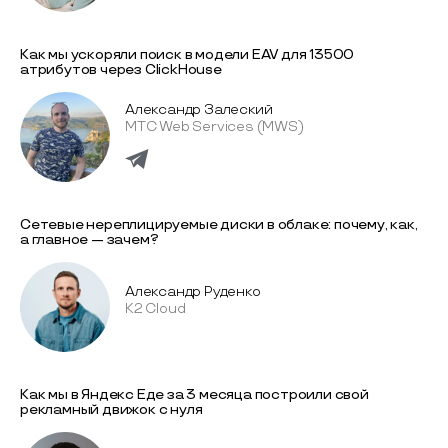
Как мы ускоряли поиск в модели EAV для 13500
атрибутов через ClickHouse
Александр Залеский
МТС Web Services (MWS)
Сетевые нереплицируемые диски в облаке: почему, как,
а главное — зачем?
Александр Руденко
K2 Cloud
Как мы в Яндекс Еде за 3 месяца построили свой
рекламный движок с нуля