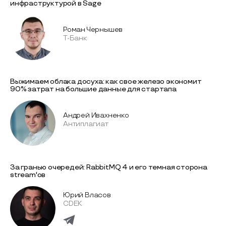
инфраструктурой в Sage
Роман Чернышев
Т-Банк
Выжимаем облака досуха: как свое железо экономит
90% затрат на большие данные для стартапа
Андрей Ивахненко
Антиплагиат
За гранью очередей: RabbitMQ 4 и его темная сторона
stream'ов
Юрий Власов
CDEK