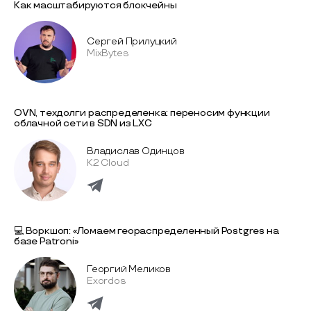
Как масштабируются блокчейны
Сергей Прилуцкий
MixBytes
OVN, техдолг и распределенка: переносим функции
облачной сети в SDN из LXC
Владислав Одинцов
K2 Cloud
💻 Воркшоп: «Ломаем геораспределенный Postgres на
базе Patroni»
Георгий Меликов
Exordos