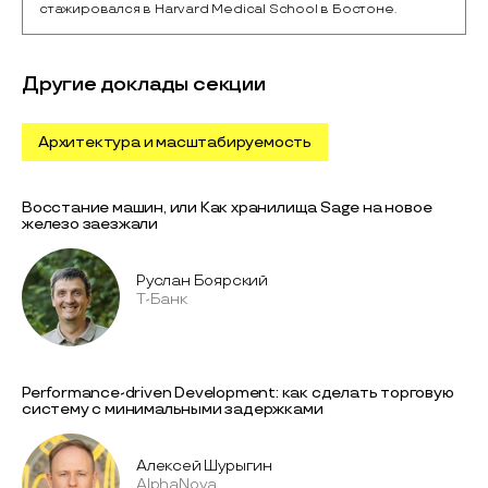
стажировался в Harvard Medical School в Бостоне.
Другие доклады секции
Архитектура и масштабируемость
Восстание машин, или Как хранилища Sage на новое
железо заезжали
Руслан Боярский
T-Банк
Performance-driven Development: как сделать торговую
систему с минимальными задержками
Алексей Шурыгин
AlphaNova