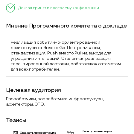
Доклад принят в программу конференции
Мнение Программного комитета о докладе
Реализация событийно-ориентированной 
архитектуры от Яндекс Go. Централизация, 
стандартизация, Push вместо Pull на выходе для 
упрощения интеграций. Эталонная реализация 
гарантированной доставки, работающая автоматом 
для всех потребителей.
Целевая аудитория
Разработчики, разработчики инфраструктуры,
архитекторы, CTO.
Тезисы
Все презентации
Скачать презентацию