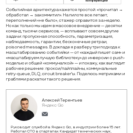
конференции
Событийная архитектура кажется простой: «прочитал →
обработал → закоммитил». На пилоте все летает,
переполнений «не было», стажер справится за неделю.
Но как только мы идем в массовое внедрение — десятки
команд, тысячи сервисов, — всплывают совсем другие
задачи: пропускная способность, параметризация,
наблюдаемость, гарантии, бесконечные ретраи,
poisoned messages. В докладе я разберу три подхода к
масштабированию событийки — от «каждый пишет сам» и
«масштабируем лучшую библиотеку» до инверсии с push-
моделью и общей «коммуналкой» — и покажу, как выглядит
рабочее решение: прокси/пайплайны, коммунальные
retry-queue, DLQ, circuit breaker'ы. Поделюсь метриками и
граблями раскатки такого решения.
Алексей Терентьев
Яндекс Go
Руководит службой в Яндекс Go, в индустрии более 15 лет.
Работал CTO в стартапах. Кандидат технических наук,