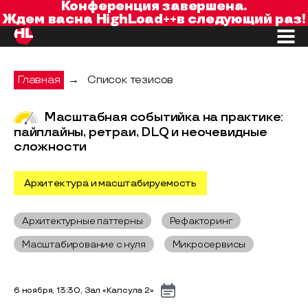
Конференция завершена.
Ждем вас
на
HighLoad++
в следующий раз!
Главная
→
Список тезисов
Масштабная событийка на практике:
пайплайны, ретраи, DLQ и неочевидные
сложности
Архитектура и масштабируемость
Архитектурные паттерны
Рефакторинг
Масштабирование с нуля
Микросервисы
6 ноября, 13:30, Зал «Капсула 2»