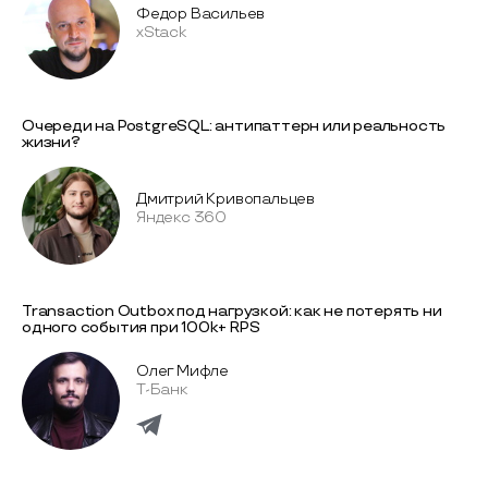
Федор Васильев
xStack
Очереди на PostgreSQL: антипаттерн или реальность
жизни?
Дмитрий Кривопальцев
Яндекс 360
Transaction Outbox под нагрузкой: как не потерять ни
одного события при 100k+ RPS
Олег Мифле
Т-Банк