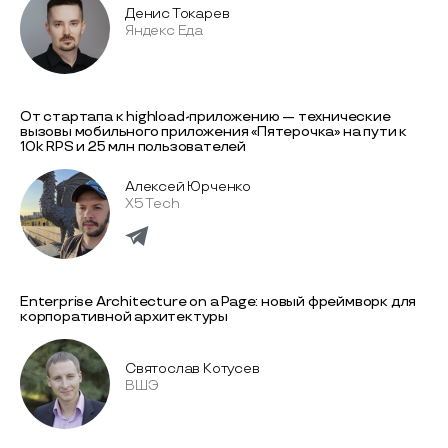
Денис Токарев
Яндекс Еда
От стартапа к highload-приложению — технические
вызовы мобильного приложения «Пятерочка» на пути к
10k RPS и 25 млн пользователей
Алексей Юрченко
X5 Tech
Enterprise Architecture on a Page: новый фреймворк для
корпоративной архитектуры
Святослав Котусев
ВШЭ