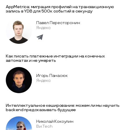
AppMetrica: миграция профилей на транзакционную
запись в YDB для 500к событий в секунду
Павел Пересторонин
Яндекс
Как писать платежные интеграции на конечных
автоматах и не умереть
Игорь Панасюк
Яндекс
Интеллектуальное кеширование: можем ли мы научить
backend предсказывать будущее
Николай Кокоулин
Ви.Tech