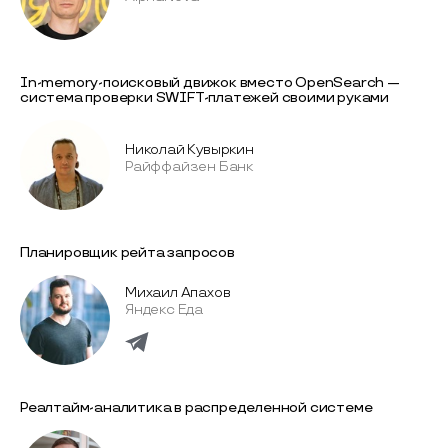
In-memory-поисковый движок вместо OpenSearch —
система проверки SWIFT-платежей своими руками
Николай Кувыркин
Райффайзен Банк
Планировщик рейта запросов
Михаил Апахов
Яндекс Еда
Реалтайм-аналитика в распределенной системе