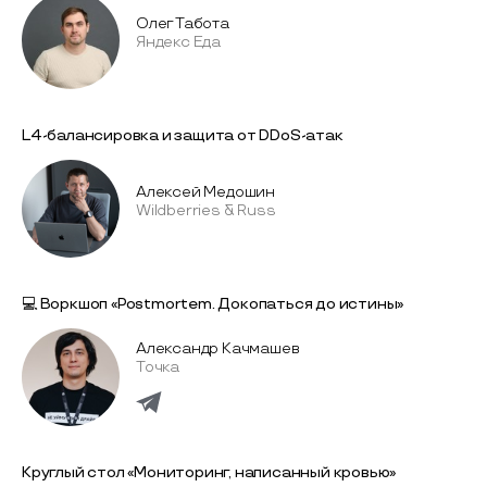
Олег Табота
Яндекс Еда
L4-балансировка и защита от DDoS-атак
Алексей Медошин
Wildberries & Russ
💻 Воркшоп «Postmortem. Докопаться до истины»
Александр Качмашев
Точка
Круглый стол «Мониторинг, написанный кровью»