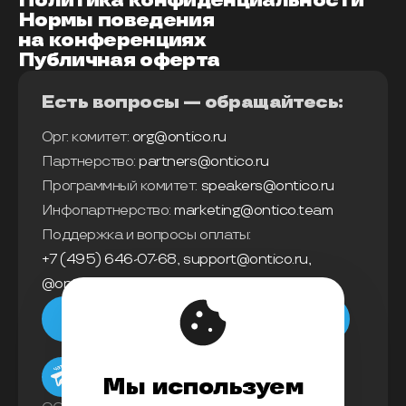
Политика конфиденциальности
Нормы поведения
на конференциях
Публичная оферта
Есть вопросы — обращайтесь:
Орг. комитет:
org@ontico.ru
Партнерство:
partners@ontico.ru
Программный комитет:
speakers@ontico.ru
Инфопартнерство:
marketing@ontico.team
Поддержка и вопросы оплаты:
+7 (495) 646-07-68
,
support@ontico.ru
,
@ontico_support
Мы в телеграм
Мы используем