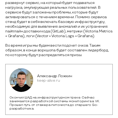
развернут сервис, на который будет подаваться
нагрузка, эмулирующая реальных пользователей. В
сервисе будут заложены проблемы, которые будут
активироваться с течением времени. Помимо сервиса
стенд будет в себя включать базовую инфраструктуру,
необходимую для выявления аномалий и их устранения:
пайплайн доставки кода (GitLab), метрики (Victoria Metrics
+ Grafana), логи (Vector + Victoria Logs + Grafana).
Во время игры мы будем вести подсчет очков. Таким
образом, в конце воркшопа будет составлен лидерборд,
по которому будут распределяться призы.
Александр Ложкин
keep-alive.ru
Окончил ШАД на инфраструктурном треке. Сейчас
занимается разработкой системы мониторинга в VK.
Прошел путь от стажера-питониста до старшего Go-
разработчика.