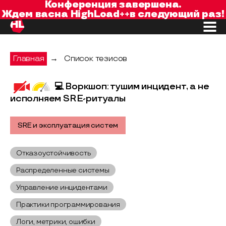
Конференция завершена.
Ждем вас
на
HighLoad++
в следующий раз!
Главная
→
Список тезисов
💻 Воркшоп: тушим инцидент, а не
исполняем SRE-ритуалы
SRE и эксплуатация систем
Отказоустойчивость
Распределенные системы
Управление инцидентами
Практики программирования
Логи, метрики, ошибки