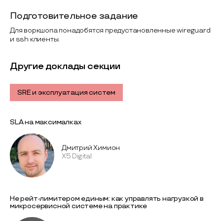
Подготовительное задание
Для воркшопа понадобятся предустановленные wireguard
и ssh клиенты.
Другие доклады секции
SRE и эксплуатация систем
SLA на максималках
Дмитрий Химион
X5 Digital
Не рейт-лимитером единым: как управлять нагрузкой в
микросервисной системе на практике