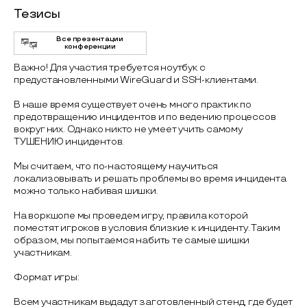
Тезисы
Все презентации
конференции
Важно! Для участия требуется ноутбук с
предустановленными WireGuard и SSH-клиентами.
В наше время существует очень много практик по
предотвращению инцидентов и по ведению процессов
вокруг них. Однако никто не умеет учить самому
ТУШЕНИЮ инцидентов.
Мы считаем, что по-настоящему научиться
локализовывать и решать проблемы во время инцидента
можно только набивая шишки.
На воркшопе мы проведем игру, правила которой
поместят игроков в условия близкие к инциденту. Таким
образом, мы попытаемся набить те самые шишки
участникам.
Формат игры:
Всем участникам выдадут заготовленный стенд, где будет