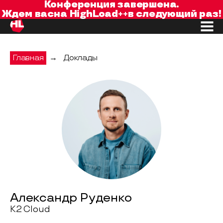
Конференция завершена.
Ждем вас
на
HighLoad++
в следующий раз!
Главная
→
Доклады
Александр Руденко
K2 Cloud