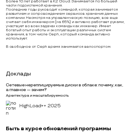
Более 10 лет работает в K2 Cloud. Занимается по большей
части подсистемой хранения.
Последние годы руководит командой, которая занимается
развитием и сопровождением сервисов хранения данных
компании. Несмотря на управленческую позицию, все еще
считает себя инженером (на 65%) и активно работает руками,
участвует во всех задачах команды как инженер. Имеет
богатый опыт работы и эксплуатации различных систем
хранения, в том числе Ceph, который команда активно
использует.
В свободное от Ceph время занимается велоспортом.
Доклады
Сетевые нереплицируемые диски в облаке: почему, как,
а главное — зачем?
Архитектура и масштабируемость
HighLoad++ 2025
Быть в курсе обновлений программы