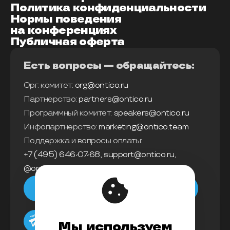
Политика конфиденциальности
Нормы поведения
на конференциях
Публичная оферта
Есть вопросы — обращайтесь:
Орг. комитет:
org@ontico.ru
Партнерство:
partners@ontico.ru
Программный комитет:
speakers@ontico.ru
Инфопартнерство:
marketing@ontico.team
Поддержка и вопросы оплаты:
+7 (495) 646-07-68
,
support@ontico.ru
,
@ontico_support
Мы в телеграм
Мы используем