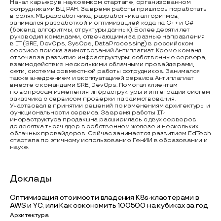
Начал карьеру в наукоемком стартапе, организованном
сотрудниками ВЦ РАН. За время работы пришлось поработать
в ролях: ML-разработчика, разработчика алгоритмов,
занимался разработкой и оптимизацией кода на C++ и C#
(бэкенд, алгоритмы, структуры данных). Более десяти лет
руководил командами, отвечающими за разные направления
в IT (SRE, DevOps, SysOps, DataProcessing) в российском
сервисе поиска заимствований Антиплагиат. Кроме команд
отвечал за развитие инфраструктуры: собственные сервера,
взаимодействие несколькими облачными провайдерами,
сети, системы совместной работы сотрудников. Занимался
также внедрением и эксплуатацией сервиса Антиплагиат
вместе с командами SRE, DevOps. Помогал клиентам
по вопросам изменения инфраструктуры и интеграции систем
заказчика с сервисом проверки на заимствования.
Участвовал в принятии решений по изменениям архитектуры и
функциональности сервиса. За время работы IТ-
инфраструктура продакшна расширилась с двух серверов
до десятка тысяч ядер в собственном железе и нескольких
облачных провайдеров. Сейчас занимается развитием EdTech
стартапа по этичному использованию ГенИИ в образовании и
науке.
Доклады
Оптимизация стоимости владения K8s-кластерами в
AWS и YC, или Как сэкономить 100500 на кубиках за год
Архитектура