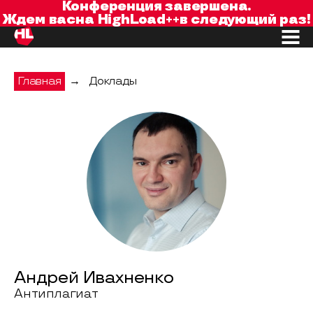
Конференция завершена.
Ждем вас
на
HighLoad++
в следующий раз!
Главная
→
Доклады
Андрей Ивахненко
Антиплагиат