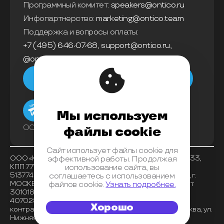
Программный комитет:
speakers@ontico.ru
Инфопартнерство:
marketing@ontico.team
Поддержка и вопросы оплаты:
+7 (495) 646-07-68
,
support@ontico.ru
,
@ontico_support
Мы в телеграм
Мы используем
ООО «Конференции Олега Бунина»
файлы cookie
Сайт использует файлы cookie для
ООО «Конференции Олега Бунина», ИНН 7733863233,
эффективной работы. Продолжая
КПП 771401001 , ОКВЭД 62.01, ОКПО 26117225, ОГРН
использование сайта, вы
5137746153518, Банк получателя АО «АЛЬФА-БАНК», г.
соглашаетесь с использованием
МОСКВА, БИК 044525593, корреспондентский счет
файлов cookie.
Узнать подробнее.
30101810200000000593, расчетный счет
40702810202720001072 , место нахождения
Хорошо
контрагента (индекс, регион, город) 125040, г. Москва, ул.
Нижняя, д. 14, стр. 7, оф. 08.