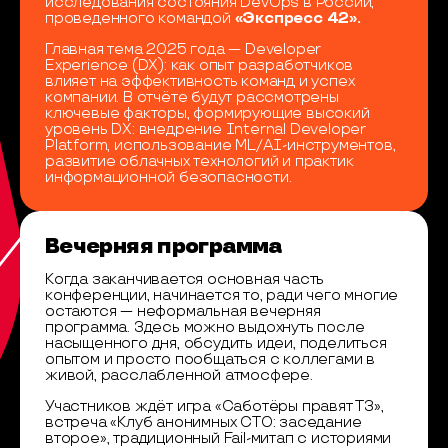
исследования состояния DevOps в России,
проведенного командой
«Экспресс 42».
Главная тема 2025 года — Developer
Experience (DX): как опыт разработчиков
влияет на эффективность команд и успех
компании. В отчёте будут рассмотрены
ключевые факторы, формирующие высокий
уровень DX: внедрение Internal Developer
Platform, использование ML/AI-инструментов,
развитие облачных технологий и практик
информационной безопасности.
Вечерняя программа
Когда заканчивается основная часть
конференции, начинается то, ради чего многие
остаются — неформальная вечерняя
программа. Здесь можно выдохнуть после
насыщенного дня, обсудить идеи, поделиться
опытом и просто пообщаться с коллегами в
живой, расслабленной атмосфере.
Участников ждёт игра «Саботёры правят ТЗ»,
встреча «Клуб анонимных CTO: заседание
второе», традиционный Fail-митап с историями