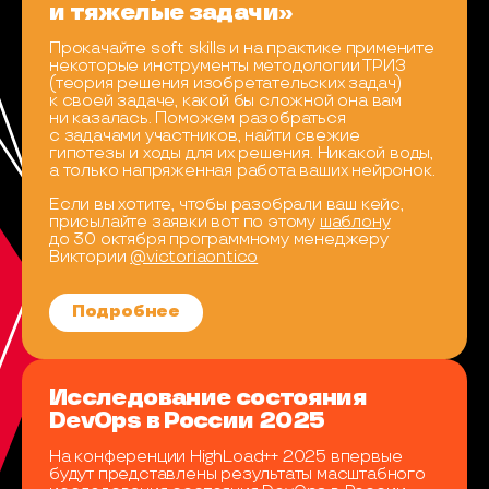
и тяжелые задачи»
Прокачайте soft skills и на практике примените
некоторые инструменты методологии ТРИЗ
(теория решения изобретательских задач)
к своей задаче, какой бы сложной она вам
ни казалась. Поможем разобраться
с задачами участников, найти свежие
гипотезы и ходы для их решения. Никакой воды,
а только напряженная работа ваших нейронок.
Если вы хотите, чтобы разобрали ваш кейс,
присылайте заявки вот по этому
шаблону
до 30 октября программному менеджеру
Виктории
@victoriaontico
Подробнее
Исследование состояния
DevOps в России 2025
На конференции HighLoad++ 2025 впервые
будут представлены результаты масштабного