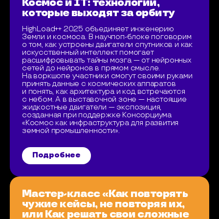
Космос и IT: технологии,
которые выходят за орбиту
HighLoad++ 2025 объединяет инженерию
Земли и космоса. В научпоп-блоке поговорим
о том, как устроены двигатели спутников и как
искусственный интеллект помогает
расшифровывать тайны мозга — от нейронных
сетей до нейронов в прямом смысле.
На воркшопе участники смогут своими руками
принять данные с космических аппаратов
и понять, как архитектура и код встречаются
с небом. А в выставочной зоне — настоящие
жидкостные двигатели — экспозиция,
созданная при поддержке Консорциума
«Космос как инфраструктура для развития
земной промышленности».
Подробнее
Мастер-класс «Как повторять
чужие кейсы, не повторяя их,
или Как решать свои сложные