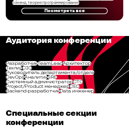
Бэкенд, теория программирования
Посмотреть все
Аудитория конференции
Разработчик
TeamLead
Архитектор
Техлид
CIO
Руководитель департамента/отдела
DevOps
Аналитик
SRE
Системный администратор
СТО
Project/Product менеджер
CEO
Backend-разработчик
Data инженер
Специальные секции
конференции