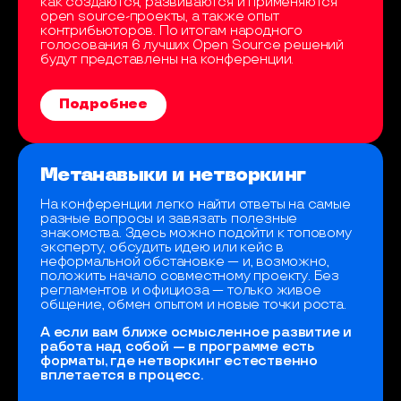
как создаются, развиваются и применяются
open source-проекты, а также опыт
контрибьюторов. По итогам народного
голосования 6 лучших Open Source решений
будут представлены на конференции.
Подробнее
Метанавыки и нетворкинг
На конференции легко найти ответы на самые
разные вопросы и завязать полезные
знакомства. Здесь можно подойти к топовому
эксперту, обсудить идею или кейс в
неформальной обстановке — и, возможно,
положить начало совместному проекту. Без
регламентов и официоза — только живое
общение, обмен опытом и новые точки роста.
А если вам ближе осмысленное развитие и
работа над собой — в программе есть
форматы, где нетворкинг естественно
вплетается в процесс.