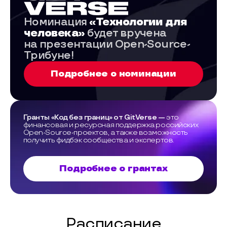
Номинация
«Технологии для
человека»
будет вручена
на презентации Open-Source-
Трибуне!
Подробнее о номинации
Гранты «Код без границ» от GitVerse —
это
финансовая и ресурсная поддержка российских
Open-Source-проектов, а также возможность
получить фидбэк сообщества и экспертов.
Подробнее о грантах
Расписание