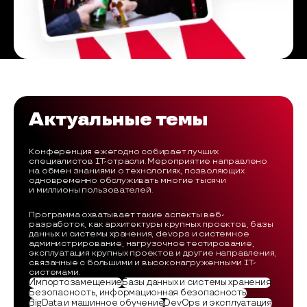
Актуальные темы
Конференция ежегодно собирает лучших
специалистов IT-отрасли. Мероприятие направлено
на обмен знаниями о технологиях, позволяющих
одновременно обслуживать многие тысячи
и миллионы пользователей.
Программа охватывает такие аспекты веб-
разработок, как архитектуры крупных проектов, базы
данных и системы хранения, devops и системное
администрирование, нагрузочное тестирование,
эксплуатация крупных проектов и другие направления,
связанные с большими и высоконагруженными IT-
системами.
Импортозамещение
Базы данных и системы хранения
Безопасность, информационная безопасность
BigData и машинное обучение
DevOps и эксплуатация