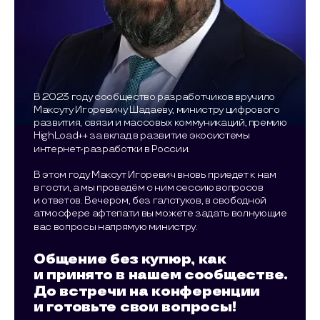
В 2023 году сообщество разработчиков вручило
Максуту Игоревичу Шадаеву, министру цифрового
развития, связи и массовых коммуникаций, премию
HighLoad++ за вклад в развитие экосистемы
интернет-разработки в России.
В этом году Максут Игоревич вновь приедет к нам
в гости, а мы проведём с ним сессию вопросов
и ответов. Вечером, без галстуков, в свободной
атмосфере афтепати вы можете задать волнующие
вас вопросы напрямую министру.
Общение без купюр, как
и принято в нашем сообществе.
До встречи на конференции
и готовьте свои вопросы!