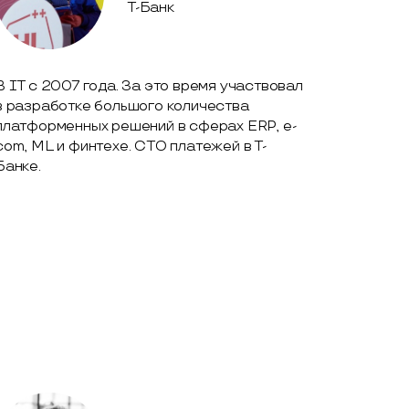
Т-Банк
В IТ с 2007 года. За это время участвовал
в разработке большого количества
платформенных решений в сферах ERP, e-
com, ML и финтехе. CTO платежей в Т-
Банке.