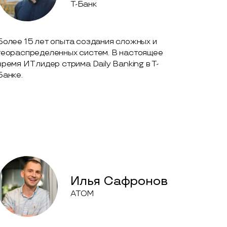
Т-Банк
Более 15 лет опыта создания сложных и
геораспределенных систем. В настоящее
время ИТ лидер стрима Daily Banking в Т-
Банке.
Илья Сафронов
ATOM