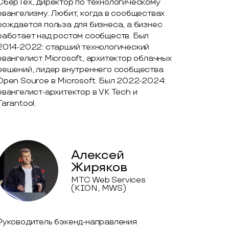
СберТех, директор по технологическому
евангелизму. Любит, когда в сообществах
рождается польза для бизнеса, а бизнес
работает над ростом сообществ. Был
2014-2022: cтарший технологический
евангелист Microsoft, архитектор облачных
решений, лидер внутреннего сообщества
Open Source в Microsoft. Был 2022-2024:
евангелист-архитектор в VK Tech и
Tarantool.
Алексей
Жиряков
MTС Web Services
(KION, MWS)
Руководитель бэкенд-направления