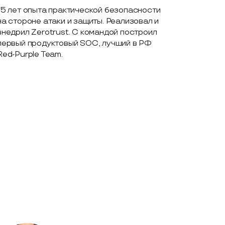
15 лет опыта практической безопасности
на стороне атаки и защиты. Реализовал и
внедрил Zerotrust. С командой построил
первый продуктовый SOC, лучший в РФ
Red-Purple Team.