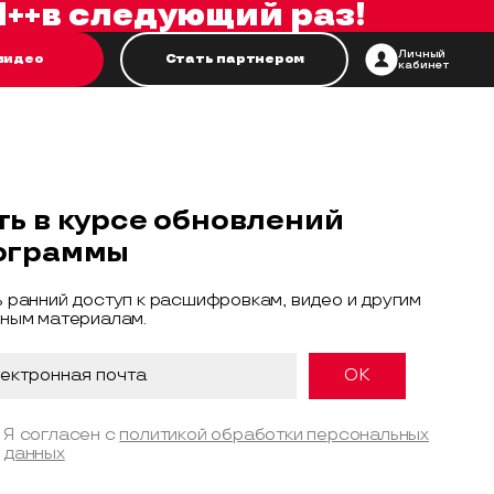
++
в следующий раз!
Личный
видео
Стать партнером
кабинет
ть в курсе обновлений
ограммы
 ранний доступ к расшифровкам, видео и другим
ным материалам.
Я согласен с
политикой обработки персональных
данных