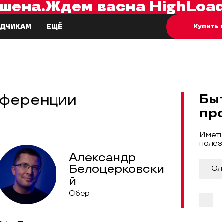
шена.
Ждем вас
на
HighLoad
Купить 
ДЧИКАМ
ЕЩЁ
нференции
Бы
пр
Иметь
полез
Александр
Белоцерковски
й
Сбер