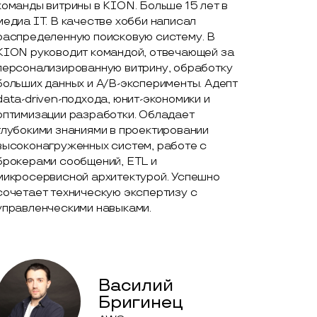
команды витрины в KION. Больше 15 лет в
медиа IТ. В качестве хобби написал
распределенную поисковую систему. В
KION руководит командой, отвечающей за
персонализированную витрину, обработку
больших данных и A/B-эксперименты. Адепт
data-driven-подхода, юнит-экономики и
оптимизации разработки. Обладает
глубокими знаниями в проектировании
высоконагруженных систем, работе с
брокерами сообщений, ETL и
микросервисной архитектурой. Успешно
сочетает техническую экспертизу с
управленческими навыками.
Василий
Бригинец