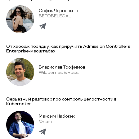
София Чернавина
BETOBELEGAL
От хаоса к порядку: как приручить Admission Controller в
Enterprise-масштабах
Владислав Трофимов
Wildberries & Russ
Серьезный разговор про контроль целостности в
Kubernetes
Максим Набоких
Флант