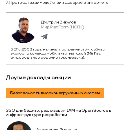
7. Протокол взаимодействия, доверие в интернете.
Дмитрий Викулов
Мир Plat.Form (НСПК)
В IT с 2003 года, начинал программистом, сейчас
эксперт в команде мобильных платежей (Mir Pay,
универсальное решение токенизации).
Другие доклады секции
Безопасность высоконагруженных систем
SSO для бедных: реализация IAM на Open Source в
инфраструктуре разработки
Александр Лысенко