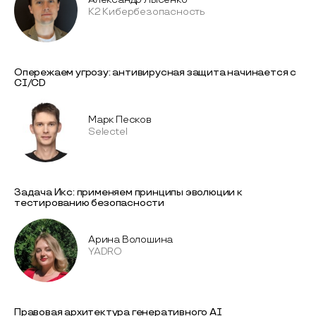
К2 Кибербезопасность
Опережаем угрозу: антивирусная защита начинается с
CI/CD
Марк Песков
Selectel
Задача Икс: применяем принципы эволюции к
тестированию безопасности
Арина Волошина
YADRO
Правовая архитектура генеративного AI