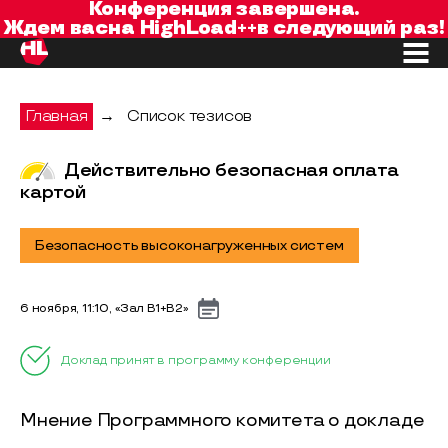
Конференция завершена.
Ждем вас
на
HighLoad++
в следующий раз!
Главная
→
Список тезисов
Действительно безопасная оплата
картой
Безопасность высоконагруженных систем
6 ноября, 11:10, «Зал B1+B2»
Доклад принят в программу конференции
Мнение Программного комитета о докладе