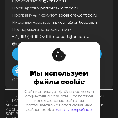
Орг. комитет:
org@ontico.ru
Партнерство:
partners@ontico.ru
Программный комитет:
speakers@ontico.ru
Инфопартнерство:
marketing@ontico.team
Поддержка и вопросы оплаты:
+7 (495) 646-07-68
,
support@ontico.ru
,
@ontico_support
Мы в телеграм
Мы используем
ООО «Конференции Олега Бунина»
файлы cookie
Сайт использует файлы cookie для
ООО «Конференции Олега Бунина», ИНН 7733863233,
эффективной работы. Продолжая
КПП 771401001 , ОКВЭД 62.01, ОКПО 26117225, ОГРН
использование сайта, вы
5137746153518, Банк получателя АО «АЛЬФА-БАНК», г.
соглашаетесь с использованием
МОСКВА, БИК 044525593, корреспондентский счет
файлов cookie.
Узнать подробнее.
30101810200000000593, расчетный счет