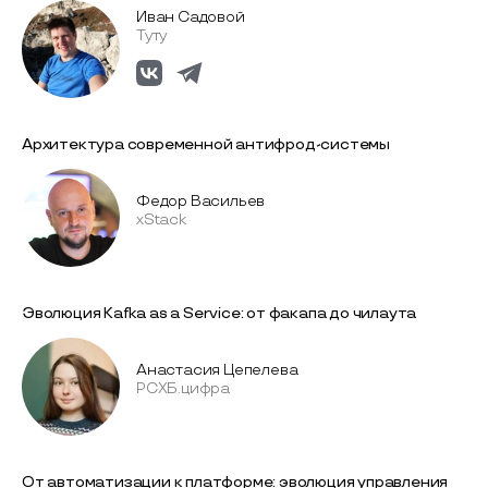
Иван Садовой
Туту
Архитектура современной антифрод-системы
Федор Васильев
xStack
Эволюция Kafka as a Service: от факапа до чилаута
Анастасия Цепелева
РСХБ.цифра
От автоматизации к платформе: эволюция управления