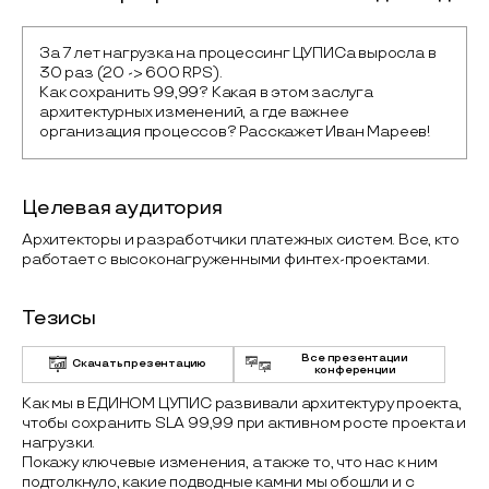
За 7 лет нагрузка на процессинг ЦУПИСа выросла в 
30 раз (20 -> 600 RPS).

Как сохранить 99,99? Какая в этом заслуга 
архитектурных изменений, а где важнее 
организация процессов? Расскажет Иван Мареев!
Целевая аудитория
Архитекторы и разработчики платежных систем. Все, кто
работает с высоконагруженными финтех-проектами.
Тезисы
Все презентации
Скачать презентацию
конференции
Как мы в ЕДИНОМ ЦУПИС развивали архитектуру проекта,
чтобы сохранить SLA 99,99 при активном росте проекта и
нагрузки.
Покажу ключевые изменения, а также то, что нас к ним
подтолкнуло, какие подводные камни мы обошли и с