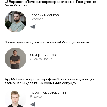
💻 Воркшоп: «Ломаем геораспределенный Postgres на
базе Patroni»
Георгий Меликов
Exordos
Ревью архитектурных изменений без шума и пыли
Дмитрий Александров
Яндекс Лавка
AppMetrica: миграция профилей на транзакционную
запись в YDB для 500к событий в секунду
Павел Пересторонин
Яндекс