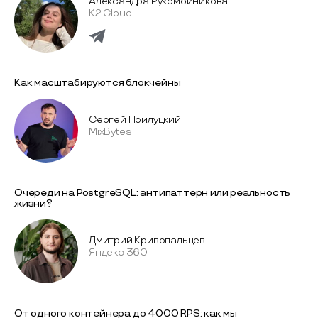
Александра Рукомойникова
K2 Cloud
Как масштабируются блокчейны
Сергей Прилуцкий
MixBytes
Очереди на PostgreSQL: антипаттерн или реальность
жизни?
Дмитрий Кривопальцев
Яндекс 360
От одного контейнера до 4000 RPS: как мы