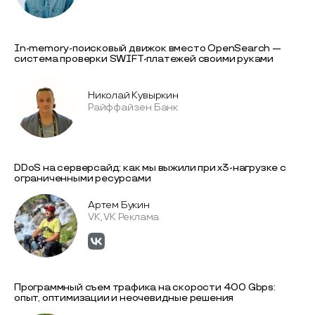
In-memory-поисковый движок вместо OpenSearch —
система проверки SWIFT-платежей своими руками
Николай Кувыркин
Райффайзен Банк
DDoS на серверсайд: как мы выжили при x3-нагрузке с
ограниченными ресурсами
Артем Букин
VK, VK Реклама
Программный съем трафика на скорости 400 Gbps:
опыт, оптимизации и неочевидные решения