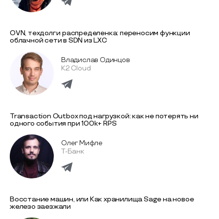
OVN, техдолг и распределенка: переносим функции
облачной сети в SDN из LXC
Владислав Одинцов
K2 Cloud
Transaction Outbox под нагрузкой: как не потерять ни
одного события при 100k+ RPS
Олег Мифле
Т-Банк
Восстание машин, или Как хранилища Sage на новое
железо заезжали