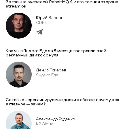
За гранью очередей: RabbitMQ 4 и его темная сторона
stream'ов
Юрий Власов
CDEK
Как мы в Яндекс Еде за 3 месяца построили свой
рекламный движок с нуля
Денис Токарев
Яндекс Еда
Сетевые нереплицируемые диски в облаке: почему, как,
а главное — зачем?
Александр Руденко
K2 Cloud