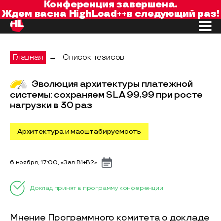
Конференция завершена.
Ждем вас
на
HighLoad++
в следующий раз!
Главная
→
Список тезисов
Эволюция архитектуры платежной
системы: сохраняем SLA 99,99 при росте
нагрузки в 30 раз
Архитектура и масштабируемость
6 ноября, 17:00, «Зал B1+B2»
Доклад принят в программу конференции
Мнение Программного комитета о докладе