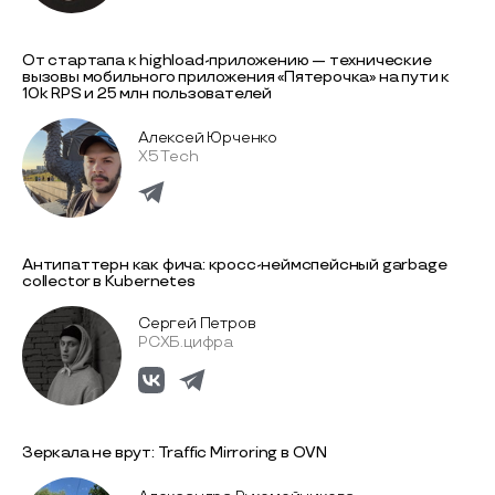
От стартапа к highload-приложению — технические
вызовы мобильного приложения «Пятерочка» на пути к
10k RPS и 25 млн пользователей
Алексей Юрченко
X5 Tech
Антипаттерн как фича: кросс-неймспейсный garbage
collector в Kubernetes
Сергей Петров
РСХБ.цифра
Зеркала не врут: Traffic Mirroring в OVN