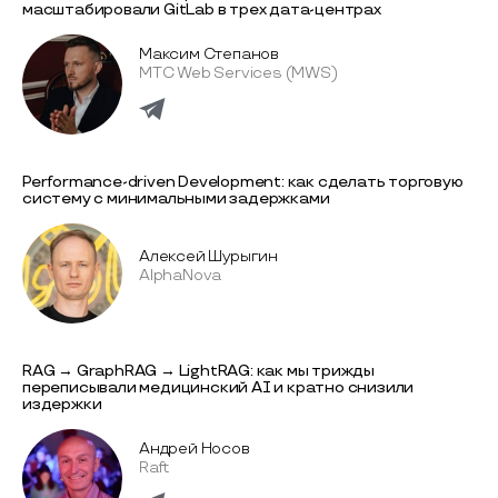
масштабировали GitLab в трех дата-центрах
Максим Степанов
МТС Web Services (MWS)
Performance-driven Development: как сделать торговую
систему с минимальными задержками
Алексей Шурыгин
AlphaNova
RAG → GraphRAG → LightRAG: как мы трижды
переписывали медицинский AI и кратно снизили
издержки
Андрей Носов
Raft