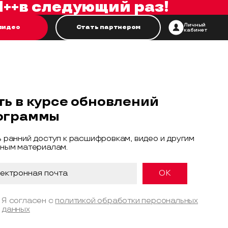
++
в следующий раз!
Личный
видео
Стать партнером
кабинет
ть в курсе обновлений
ограммы
 ранний доступ к расшифровкам, видео и другим
ным материалам.
Я согласен с
политикой обработки персональных
данных