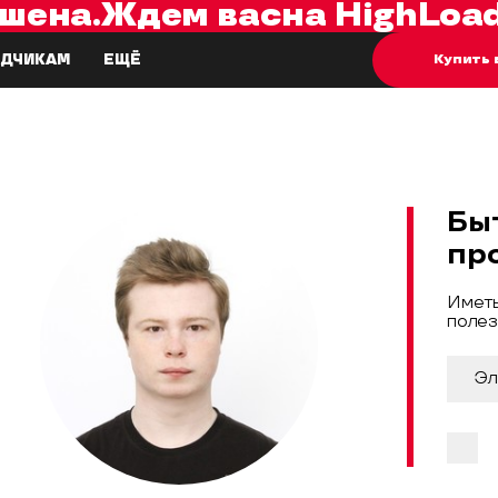
шена.
Ждем вас
на
HighLoad
Купить 
ДЧИКАМ
ЕЩЁ
Бы
пр
Иметь
полез