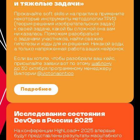
и тяжелые задачи»
Прокачайте soft skills и на практике примените
некоторые инструменты методологии ТРИЗ
(теория решения изобретательских задач)
к своей задаче, какой бы сложной она вам
ни казалась. Поможем разобраться
с задачами участников, найти свежие
гипотезы и ходы для их решения. Никакой воды,
а только напряженная работа ваших нейронок.
Если вы хотите, чтобы разобрали ваш кейс,
присылайте заявки вот по этому
шаблону
до 30 октября программному менеджеру
Виктории
@victoriaontico
Подробнее
Исследование состояния
DevOps в России 2025
На конференции HighLoad++ 2025 впервые
будут представлены результаты масштабного