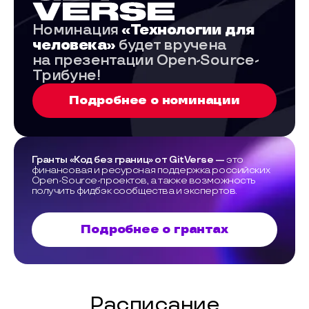
Номинация
«Технологии для
человека»
будет вручена
на презентации Open-Source-
Трибуне!
Подробнее о номинации
Гранты «Код без границ» от GitVerse —
это
финансовая и ресурсная поддержка российских
Open-Source-проектов, а также возможность
получить фидбэк сообщества и экспертов.
Подробнее о грантах
Расписание