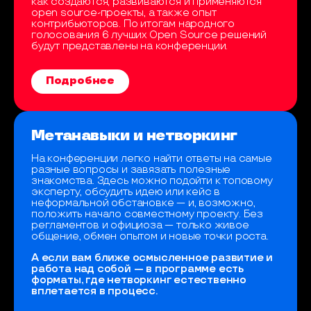
как создаются, развиваются и применяются
open source-проекты, а также опыт
контрибьюторов. По итогам народного
голосования 6 лучших Open Source решений
будут представлены на конференции.
Подробнее
Метанавыки и нетворкинг
На конференции легко найти ответы на самые
разные вопросы и завязать полезные
знакомства. Здесь можно подойти к топовому
эксперту, обсудить идею или кейс в
неформальной обстановке — и, возможно,
положить начало совместному проекту. Без
регламентов и официоза — только живое
общение, обмен опытом и новые точки роста.
А если вам ближе осмысленное развитие и
работа над собой — в программе есть
форматы, где нетворкинг естественно
вплетается в процесс.