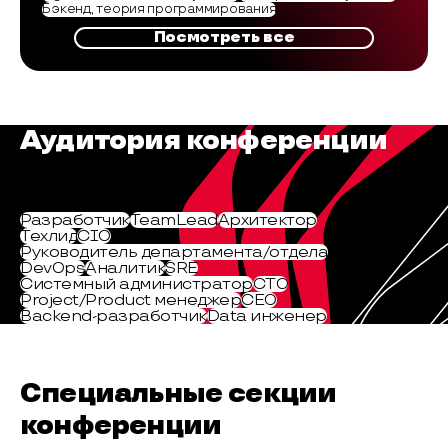
Бэкенд, теория программирования
Посмотреть все
Аудитория конференции
Разработчик
TeamLead
Архитектор
Техлид
CIO
Руководитель департамента/отдела
DevOps
Аналитик
SRE
Системный администратор
СТО
Project/Product менеджер
CEO
Backend-разработчик
Data инженер
Специальные секции
конференции