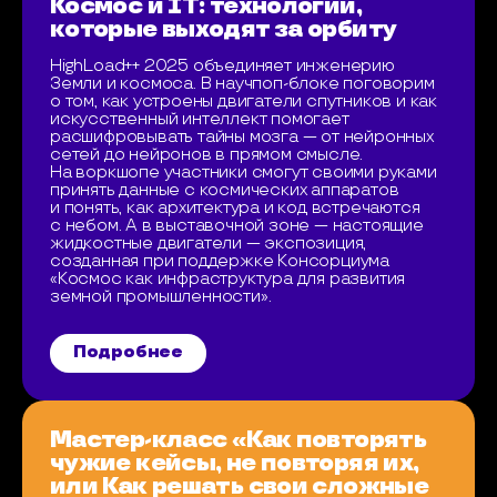
Космос и IT: технологии,
которые выходят за орбиту
HighLoad++ 2025 объединяет инженерию
Земли и космоса. В научпоп-блоке поговорим
о том, как устроены двигатели спутников и как
искусственный интеллект помогает
расшифровывать тайны мозга — от нейронных
сетей до нейронов в прямом смысле.
На воркшопе участники смогут своими руками
принять данные с космических аппаратов
и понять, как архитектура и код встречаются
с небом. А в выставочной зоне — настоящие
жидкостные двигатели — экспозиция,
созданная при поддержке Консорциума
«Космос как инфраструктура для развития
земной промышленности».
Подробнее
Мастер-класс «Как повторять
чужие кейсы, не повторяя их,
или Как решать свои сложные