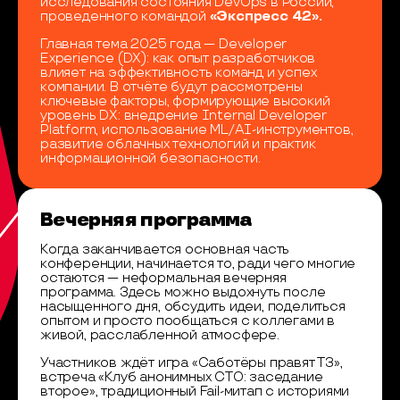
исследования состояния DevOps в России,
проведенного командой
«Экспресс 42».
Главная тема 2025 года — Developer
Experience (DX): как опыт разработчиков
влияет на эффективность команд и успех
компании. В отчёте будут рассмотрены
ключевые факторы, формирующие высокий
уровень DX: внедрение Internal Developer
Platform, использование ML/AI-инструментов,
развитие облачных технологий и практик
информационной безопасности.
Вечерняя программа
Когда заканчивается основная часть
конференции, начинается то, ради чего многие
остаются — неформальная вечерняя
программа. Здесь можно выдохнуть после
насыщенного дня, обсудить идеи, поделиться
опытом и просто пообщаться с коллегами в
живой, расслабленной атмосфере.
Участников ждёт игра «Саботёры правят ТЗ»,
встреча «Клуб анонимных CTO: заседание
второе», традиционный Fail-митап с историями