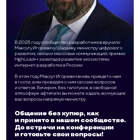
В 2023 году сообщество разработчиков вручило
Максуту Игоревичу Шадаеву, министру цифрового
развития, связи и массовых коммуникаций, премию
HighLoad++ за вклад в развитие экосистемы
интернет-разработки в России.
В этом году Максут Игоревич вновь приедет к нам
в гости, а мы проведём с ним сессию вопросов
и ответов. Вечером, без галстуков, в свободной
атмосфере афтепати вы можете задать волнующие
вас вопросы напрямую министру.
Общение без купюр, как
и принято в нашем сообществе.
До встречи на конференции
и готовьте свои вопросы!