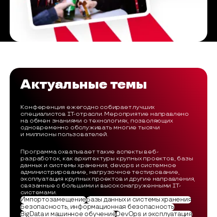
Актуальные темы
Конференция ежегодно собирает лучших
специалистов IT-отрасли. Мероприятие направлено
на обмен знаниями о технологиях, позволяющих
одновременно обслуживать многие тысячи
и миллионы пользователей.
Программа охватывает такие аспекты веб-
разработок, как архитектуры крупных проектов, базы
данных и системы хранения, devops и системное
администрирование, нагрузочное тестирование,
эксплуатация крупных проектов и другие направления,
связанные с большими и высоконагруженными IT-
системами.
Импортозамещение
Базы данных и системы хранения
Безопасность, информационная безопасность
BigData и машинное обучение
DevOps и эксплуатация