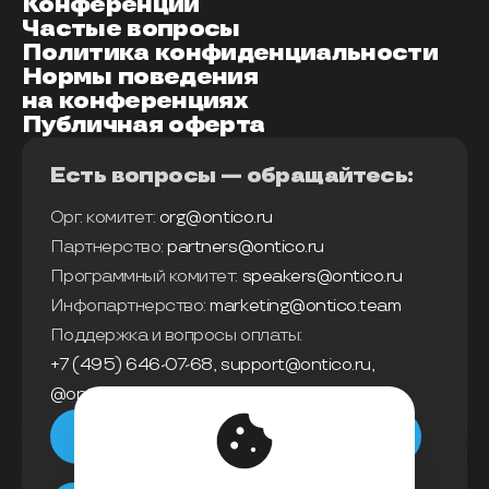
Конференции
Частые вопросы
Политика конфиденциальности
Нормы поведения
на конференциях
Публичная оферта
Есть вопросы — обращайтесь:
Орг. комитет:
org@ontico.ru
Партнерство:
partners@ontico.ru
Программный комитет:
speakers@ontico.ru
Инфопартнерство:
marketing@ontico.team
Поддержка и вопросы оплаты:
+7 (495) 646-07-68
,
support@ontico.ru
,
@ontico_support
Мы в телеграм