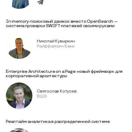
In-memory-поисковый движок вместо OpenSearch —
система проверки SWIFT-платежей своими руками
Николай Кувыркин
Райффайзен Банк
Enterprise Architecture on a Page: новый фреймворк для
корпоративной архитектуры
Святослав Котусев
ВШЭ
Реалтайм-аналитика в распределенной системе