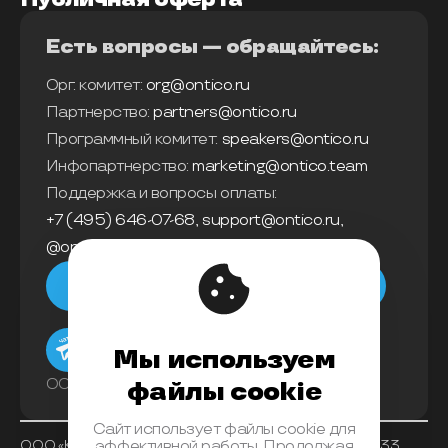
Есть вопросы — обращайтесь:
Орг. комитет:
org@ontico.ru
Партнерство:
partners@ontico.ru
Программный комитет:
speakers@ontico.ru
Инфопартнерство:
marketing@ontico.team
Поддержка и вопросы оплаты:
+7 (495) 646-07-68
,
support@ontico.ru
,
@ontico_support
Мы в телеграм
Мы используем
ООО «Конференции Олега Бунина»
файлы cookie
Сайт использует файлы cookie для
ООО «Конференции Олега Бунина», ИНН 7733863233,
эффективной работы. Продолжая