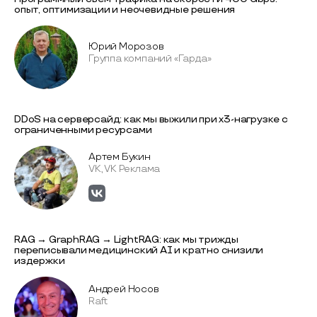
опыт, оптимизации и неочевидные решения
Юрий Морозов
Группа компаний «Гарда»
DDoS на серверсайд: как мы выжили при x3-нагрузке с
ограниченными ресурсами
Артем Букин
VK, VK Реклама
RAG → GraphRAG → LightRAG: как мы трижды
переписывали медицинский AI и кратно снизили
издержки
Андрей Носов
Raft