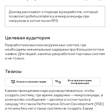
Доклад расскажет о подходе в разработке, который 
позволит добиться latency в микросекунды при 
нагрузках в сотни тысяч RPS.
Целевая аудитория
Разработчики высоконагруженных систем, где
необходимы минимальные задержки при большом потоке
заявок. Для людей, занятых разработкой торговых систем
и не только.
Тезисы
Все презентации
Скачать презентацию
конференции
Какими принципами надо руководствоваться, чтобы
создать систему, где время задержки — микросекунды, а
количество сообщений — десятки и сотни тысяч в
секунду. Что такое Performance-Driven Development (PDD)
и почему без него такую систему не создать. Какие