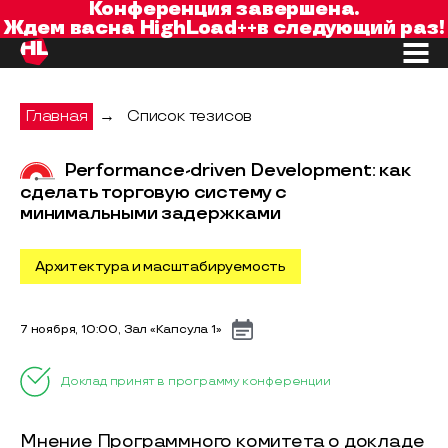
Конференция завершена.
Ждем вас
на
HighLoad++
в следующий раз!
Главная
→
Список тезисов
Performance-driven Development: как
сделать торговую систему с
минимальными задержками
Архитектура и масштабируемость
7 ноября, 10:00, Зал «Капсула 1»
Доклад принят в программу конференции
Мнение Программного комитета о докладе