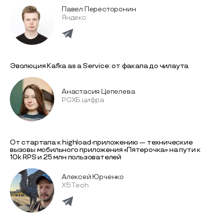
Павел Пересторонин
Яндекс
Эволюция Kafka as a Service: от факапа до чилаута
Анастасия Цепелева
РСХБ.цифра
От стартапа к highload-приложению — технические
вызовы мобильного приложения «Пятерочка» на пути к
10k RPS и 25 млн пользователей
Алексей Юрченко
X5 Tech