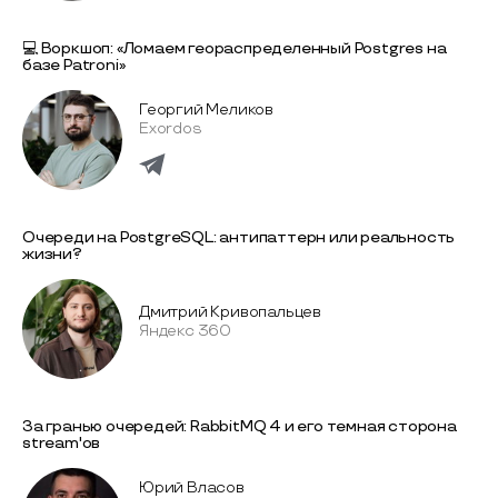
💻 Воркшоп: «Ломаем геораспределенный Postgres на
базе Patroni»
Георгий Меликов
Exordos
Очереди на PostgreSQL: антипаттерн или реальность
жизни?
Дмитрий Кривопальцев
Яндекс 360
За гранью очередей: RabbitMQ 4 и его темная сторона
stream'ов
Юрий Власов