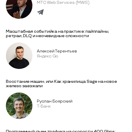
МТС Web Services (MWS)
Масштабная событийка на практике: пайплайны,
ретраи, DLQ и неочевидные сложности
Алексей Терентьев
Яндекс Go
Восстание машин, или Как хранилища Sage на новое
железо заезжали
Руслан Боярский
T-Банк
Программный съем трафика на скорости 400 Gbps: