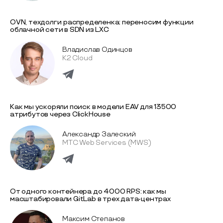
OVN, техдолг и распределенка: переносим функции
облачной сети в SDN из LXC
Владислав Одинцов
K2 Cloud
Как мы ускоряли поиск в модели EAV для 13500
атрибутов через ClickHouse
Александр Залеский
МТС Web Services (MWS)
От одного контейнера до 4000 RPS: как мы
масштабировали GitLab в трех дата-центрах
Максим Степанов