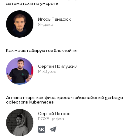
автоматах и не умереть
Игорь Панасюк
Яндекс
Как масштабируются блокчейны
Сергей Прилуцкий
MixBytes
Антипаттерн как фича: кросс-неймспейсный garbage
collector в Kubernetes
Сергей Петров
РСХБ.цифра