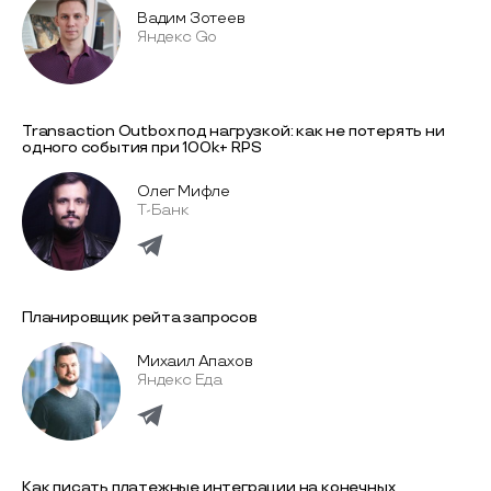
Вадим Зотеев
Яндекс Go
Transaction Outbox под нагрузкой: как не потерять ни
одного события при 100k+ RPS
Олег Мифле
Т-Банк
Планировщик рейта запросов
Михаил Апахов
Яндекс Еда
Как писать платежные интеграции на конечных