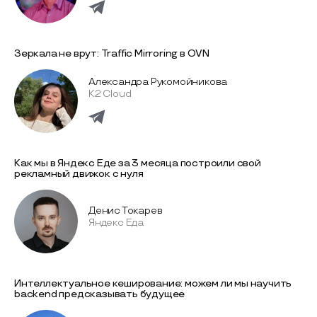
Зеркала не врут: Traffic Mirroring в OVN
Александра Рукомойникова
K2 Cloud
Как мы в Яндекс Еде за 3 месяца построили свой
рекламный движок с нуля
Денис Токарев
Яндекс Еда
Интеллектуальное кеширование: можем ли мы научить
backend предсказывать будущее