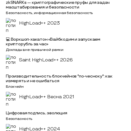
zkSNARKs — криптографические пруфы для задач
масштабирования и безопасности
Безопасность, информационная безопасность
HighLoad++ 2023
💻 Воркшоп-хакатон «Вайбкодим и запускаем
крипторубль за час»
Доклады вне привычной рамки
Saint HighLoad++ 2026
Производительность блокчейнов "по-чесноку": как
измерять и не ошибаться
Блокчейн
HighLoad++ Весна 2021
Цифровая подпись, эволюция
Безопасность
HighLoad++ 2024