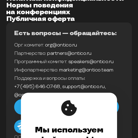
Нормы поведения
на конференциях
Публичная оферта
Есть вопросы — обращайтесь:
Орг. комитет:
org@ontico.ru
Партнерство:
partners@ontico.ru
Программный комитет:
speakers@ontico.ru
Инфопартнерство:
marketing@ontico.team
Поддержка и вопросы оплаты:
+7 (495) 646-07-68
,
support@ontico.ru
,
@ontico_support
Мы в телеграм
Мы используем
ООО «Конференции Олега Бунина»