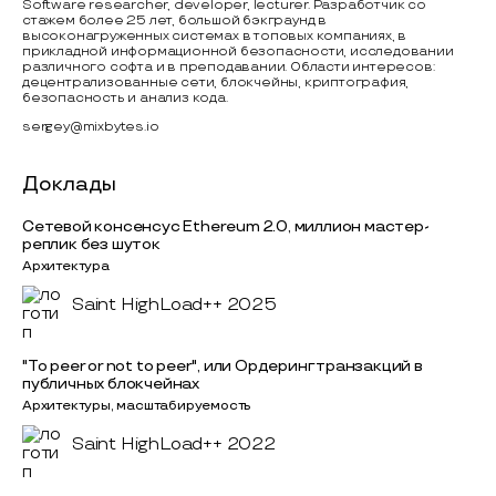
Software researcher, developer, lecturer. Разработчик со
стажем более 25 лет, большой бэкграунд в
высоконагруженных системах в топовых компаниях, в
прикладной информационной безопасности, исследовании
различного софта и в преподавании. Области интересов:
децентрализованные сети, блокчейны, криптография,
безопасность и анализ кода.
sergey@mixbytes.io
Доклады
Сетевой консенсус Ethereum 2.0, миллион мастер-
реплик без шуток
Архитектура
Saint HighLoad++ 2025
"To peer or not to peer", или Ордеринг транзакций в
публичных блокчейнах
Архитектуры, масштабируемость
Saint HighLoad++ 2022