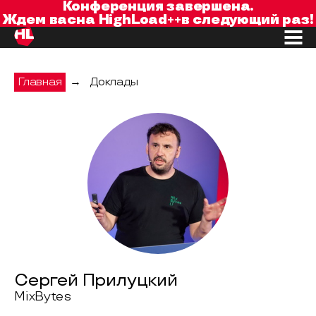
Конференция завершена.
Ждем вас
на
HighLoad++
в следующий раз!
Главная
→
Доклады
Сергей Прилуцкий
MixBytes