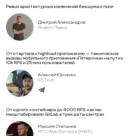
Ревью архитектурных изменений без шума и пыли
Дмитрий Александров
Яндекс Лавка
От стартапа к highload-приложению — технические
вызовы мобильного приложения «Пятерочка» на пути к
10k RPS и 25 млн пользователей
Алексей Юрченко
X5 Tech
От одного контейнера до 4000 RPS: как мы
масштабировали GitLab в трех дата-центрах
Максим Степанов
МТС Web Services (MWS)