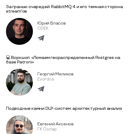
За гранью очередей: RabbitMQ 4 и его темная сторона
stream'ов
Юрий Власов
CDEK
💻 Воркшоп: «Ломаем геораспределенный Postgres на
базе Patroni»
Георгий Меликов
Exordos
Подводные камни DLP-систем: архитектурный анализ
Евгений Аксенов
ГК Солар