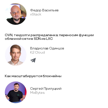
Федор Васильев
xStack
OVN, техдолг и распределенка: переносим функции
облачной сети в SDN из LXC
Владислав Одинцов
K2 Cloud
Как масштабируются блокчейны
Сергей Прилуцкий
MixBytes