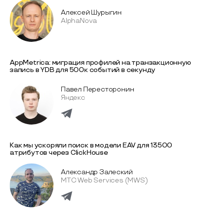
Алексей Шурыгин
AlphaNova
AppMetrica: миграция профилей на транзакционную
запись в YDB для 500к событий в секунду
Павел Пересторонин
Яндекс
Как мы ускоряли поиск в модели EAV для 13500
атрибутов через ClickHouse
Александр Залеский
МТС Web Services (MWS)