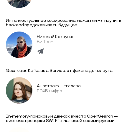
Интеллектуальное кеширование: можем ли мы научить
backend предсказывать будущее
Николай Кокоулин
Ви.Tech
Эволюция Kafka as a Service: от факапа до чилаута
Анастасия Цепелева
РСХБ.цифра
In-memory-поисковый движок вместо OpenSearch —
система проверки SWIFT-платежей своими руками