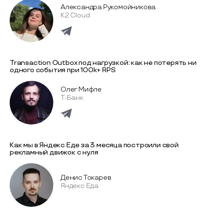
Александра Рукомойникова
K2 Cloud
Transaction Outbox под нагрузкой: как не потерять ни
одного события при 100k+ RPS
Олег Мифле
Т-Банк
Как мы в Яндекс Еде за 3 месяца построили свой
рекламный движок с нуля
Денис Токарев
Яндекс Еда