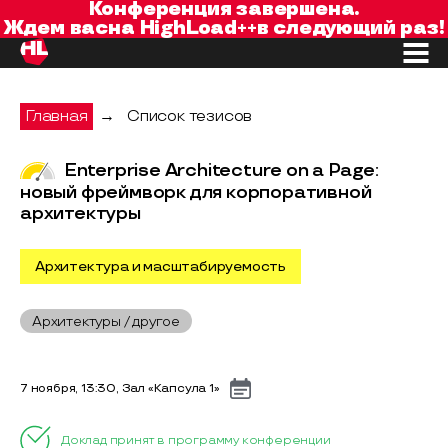
Конференция завершена.
Ждем вас
на
HighLoad++
в следующий раз!
Главная
→
Список тезисов
Enterprise Architecture on a Page:
новый фреймворк для корпоративной
архитектуры
Архитектура и масштабируемость
Архитектуры / другое
7 ноября, 13:30, Зал «Капсула 1»
Доклад принят в программу конференции