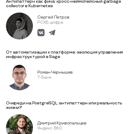
Антипаттерн как фича: кросс-неймспейсный garbage
collector в Kubernetes
Сергей Петров
РСХБ.цифра
От автоматизации к платформе: эволюция управления
инфраструктурой в Sage
Роман Чернышев
Т-Банк
Очереди на PostgreSQL: антипаттерн или реальность
жизни?
Дмитрий Кривопальцев
Яндекс 360