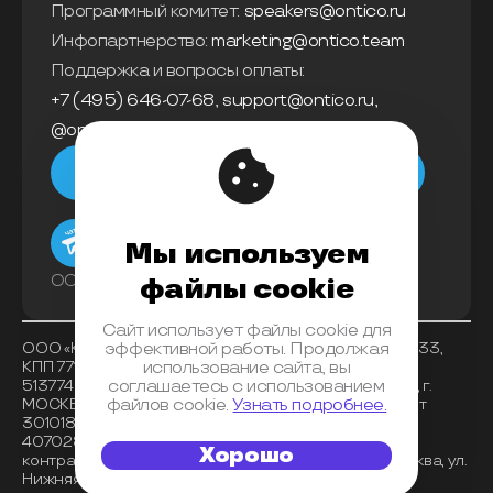
Программный комитет:
speakers@ontico.ru
Инфопартнерство:
marketing@ontico.team
Поддержка и вопросы оплаты:
+7 (495) 646-07-68
,
support@ontico.ru
,
@ontico_support
Мы в телеграм
Мы используем
ООО «Конференции Олега Бунина»
файлы cookie
Сайт использует файлы cookie для
ООО «Конференции Олега Бунина», ИНН 7733863233,
эффективной работы. Продолжая
КПП 771401001 , ОКВЭД 62.01, ОКПО 26117225, ОГРН
использование сайта, вы
5137746153518, Банк получателя АО «АЛЬФА-БАНК», г.
соглашаетесь с использованием
МОСКВА, БИК 044525593, корреспондентский счет
файлов cookie.
Узнать подробнее.
30101810200000000593, расчетный счет
40702810202720001072 , место нахождения
Хорошо
контрагента (индекс, регион, город) 125040, г. Москва, ул.
Нижняя, д. 14, стр. 7, оф. 08.