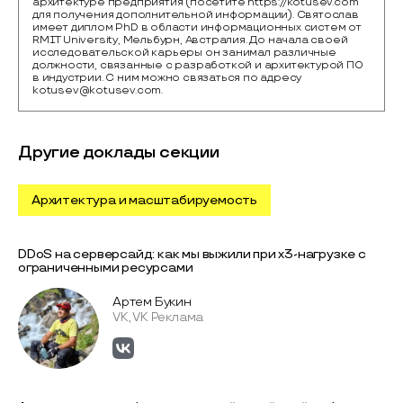
архитектуре предприятия (посетите https://kotusev.com
для получения дополнительной информации). Святослав
имеет диплом PhD в области информационных систем от
RMIT University, Мельбурн, Австралия. До начала своей
исследовательской карьеры он занимал различные
должности, связанные с разработкой и архитектурой ПО
в индустрии. С ним можно связаться по адресу
kotusev@kotusev.com.
Другие доклады секции
Архитектура и масштабируемость
DDoS на серверсайд: как мы выжили при x3-нагрузке с
ограниченными ресурсами
Артем Букин
VK, VK Реклама