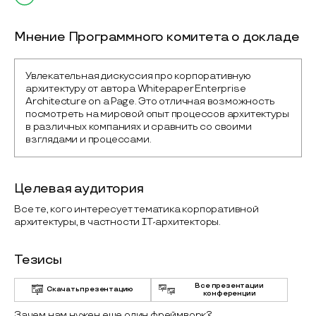
Мнение Программного комитета о докладе
Увлекательная дискуссия про корпоративную 
архитектуру от автора Whitepaper Enterprise 
Architecture on a Page. Это отличная возможность 
посмотреть на мировой опыт процессов архитектуры 
в различных компаниях и сравнить со своими 
взглядами и процессами.
Целевая аудитория
Все те, кого интересует тематика корпоративной
архитектуры, в частности IT-архитекторы.
Тезисы
Все презентации
Скачать презентацию
конференции
Зачем нам нужен еще один фреймворк?