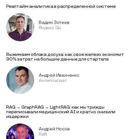
Реалтайм-аналитика в распределенной системе
Вадим Зотеев
Яндекс Go
Выжимаем облака досуха: как свое железо экономит
90% затрат на большие данные для стартапа
Андрей Ивахненко
Антиплагиат
RAG → GraphRAG → LightRAG: как мы трижды
переписывали медицинский AI и кратно снизили
издержки
Андрей Носов
Raft