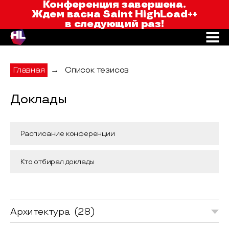
Saint HighLoad++
Конференция завершена.
Ждем вас
на Saint HighLoad++
в следующий раз!
Главная
→
Список тезисов
Доклады
Доклады конференции Saint HighLoad++ 
Расписание конференции
Кто отбирал доклады
Архитектура
(28)