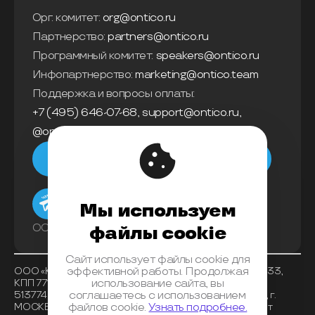
Орг. комитет:
org@ontico.ru
Партнерство:
partners@ontico.ru
Программный комитет:
speakers@ontico.ru
Инфопартнерство:
marketing@ontico.team
Поддержка и вопросы оплаты:
+7 (495) 646-07-68
,
support@ontico.ru
,
@ontico_support
Мы в телеграм
Мы используем
ООО «Конференции Олега Бунина»
файлы cookie
Сайт использует файлы cookie для
ООО «Конференции Олега Бунина», ИНН 7733863233,
эффективной работы. Продолжая
КПП 771401001 , ОКВЭД 62.01, ОКПО 26117225, ОГРН
использование сайта, вы
5137746153518, Банк получателя АО «АЛЬФА-БАНК», г.
соглашаетесь с использованием
МОСКВА, БИК 044525593, корреспондентский счет
файлов cookie.
Узнать подробнее.