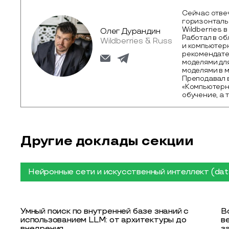
Сейчас отве
горизонталь
Wildberries 
Олег Дурандин
Работал в об
Wildberries & Russ
и компьютерн
рекомендат
моделями для
моделями в 
Преподавал 
«Компьютерн
обучение, а 
Другие доклады секции
Нейронные сети и искусственный интеллект (dat
Умный поиск по внутренней базе знаний с
В
использованием LLM: от архитектуры до
в
внедрения
з