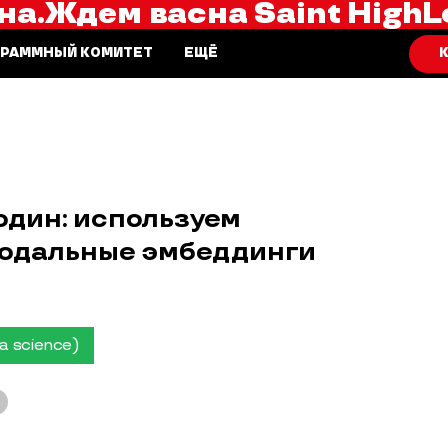
на.
Ждем вас
на Saint HighL
К
ГРАММНЫЙ КОМИТЕТ
ЕЩЁ
один: используем
модальные эмбеддинги
a science)