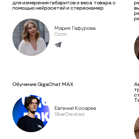
для измерения габаритов и веса товара с
р
помощью нейросетей и стереокамер
в
р
р
Мария Гафурова
Ozon
Обучение GigaChat MAX
А
т
с
Т
Евгений Косарев
SberDevices