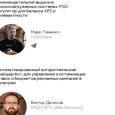
екомендательной выдачи в
ысоконагруженных системах: PID-
егулятор для баланса KPI и
елевантности
Марк Паненко
Ozon Банк
втоматизированный алгоритмический
рейдер-бот для управления и оптимизации
тавок и бюджетов рекламных кампаний в
елеграм
Виктор Делисов
MWS (МТС Web Services)