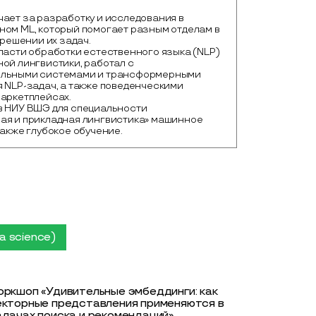
чает за разработку и исследования в
ном ML, который помогает разным отделам в
в решении их задач.
ласти обработки естественного языка (NLP)
ой лингвистики, работал с
ельными системами и трансформерными
 NLP-задач, а также поведенческими
маркетплейсах.
в НИУ ВШЭ для специальности
ая и прикладная лингвистика» машинное
также глубокое обучение.
a science)
оркшоп «Удивительные эмбеддинги: как
екторные представления применяются в
адачах поиска и рекомендаций»