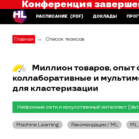
Конференция заверше
Saint HighLoad++
РАСПИСАНИЕ
(PDF)
ДОКЛАДЫ
ПРО
Главная
→
Список тезисов
Миллион товаров, опыт 
коллаборативные и мульти
для кластеризации
Нейронные сети и искусственный интеллект (dat
Machine Learning
Рекомендации / ML
ML