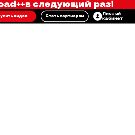
oad++
в следующий раз!
Личный
упить видео
Стать партнером
кабинет