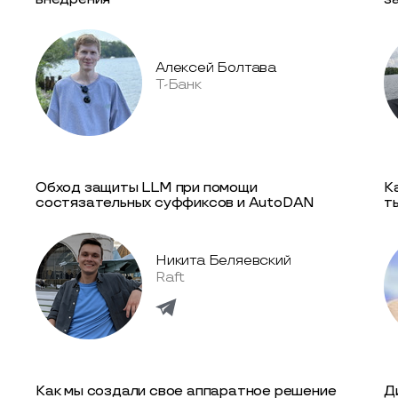
Алексей Болтава
Т-Банк
Обход защиты LLM при помощи
К
состязательных суффиксов и AutoDAN
т
Никита Беляевский
Raft
Как мы создали свое аппаратное решение
Д