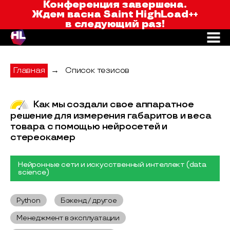
Saint HighLoad++
Конференция завершена.
Ждем вас
на Saint HighLoad++
в следующий раз!
Главная
→
Список тезисов
Как мы создали свое аппаратное
решение для измерения габаритов и веса
товара с помощью нейросетей и
стереокамер
Нейронные сети и искусственный интеллект (data
science)
Python
Бэкенд / другое
Менеджмент в эксплуатации