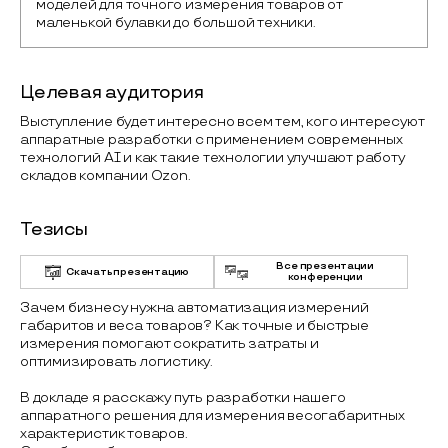
моделей для точного измерения товаров от 
маленькой булавки до большой техники. 
Целевая аудитория
Выступление будет интересно всем тем, кого интересуют
аппаратные разработки с применением современных
технологий AI и как такие технологии улучшают работу
складов компании Ozon.
Тезисы
Все презентации
Скачать презентацию
конференции
Зачем бизнесу нужна автоматизация измерений
габаритов и веса товаров? Как точные и быстрые
измерения помогают сократить затраты и
оптимизировать логистику.
В докладе я расскажу путь разработки нашего
аппаратного решения для измерения весогабаритных
характеристик товаров.