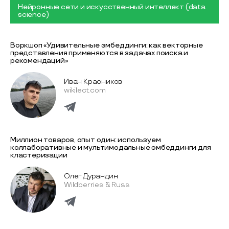
Нейронные сети и искусственный интеллект (data
science)
Воркшоп «Удивительные эмбеддинги: как векторные
представления применяются в задачах поиска и
рекомендаций»
Иван Красников
wikilect.com
Миллион товаров, опыт один: используем
коллаборативные и мультимодальные эмбеддинги для
кластеризации
Олег Дурандин
Wildberries & Russ