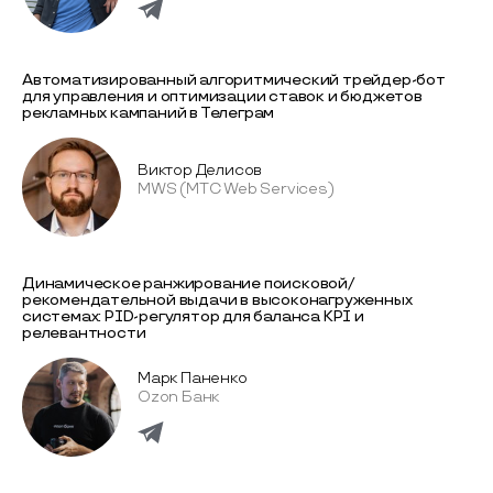
Автоматизированный алгоритмический трейдер-бот
для управления и оптимизации ставок и бюджетов
рекламных кампаний в Телеграм
Виктор Делисов
MWS (МТС Web Services)
Динамическое ранжирование поисковой/
рекомендательной выдачи в высоконагруженных
системах: PID-регулятор для баланса KPI и
релевантности
Марк Паненко
Ozon Банк