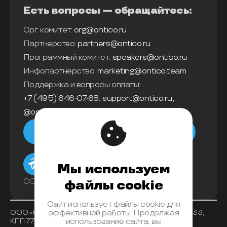
Есть вопросы — обращайтесь:
Орг. комитет:
org@ontico.ru
Партнерство:
partners@ontico.ru
Программный комитет:
speakers@ontico.ru
Инфопартнерство:
marketing@ontico.team
Поддержка и вопросы оплаты:
+7 (495) 646-07-68
,
support@ontico.ru
,
@ontico_support
Мы в телеграм
Мы используем
ООО «Конференции Олега Бунина»
файлы cookie
Сайт использует файлы cookie для
ООО «Конференции Олега Бунина», ИНН 7733863233,
эффективной работы. Продолжая
КПП 771401001 , ОКВЭД 62.01, ОКПО 26117225, ОГРН
использование сайта, вы