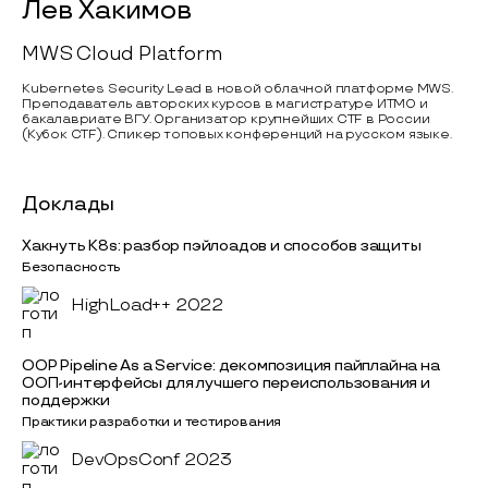
Лев Хакимов
MWS Cloud Platform
Kubernetes Security Lead в новой облачной платформе MWS.
Преподаватель авторских курсов в магистратуре ИТМО и
бакалавриате ВГУ. Организатор крупнейших CTF в России
(Кубок CTF). Спикер топовых конференций на русском языке.
Доклады
Хакнуть K8s: разбор пэйлоадов и способов защиты
Безопасность
HighLoad++ 2022
OOP Pipeline As a Service: декомпозиция пайплайна на
ООП-интерфейсы для лучшего переиспользования и
поддержки
Практики разработки и тестирования
DevOpsConf 2023