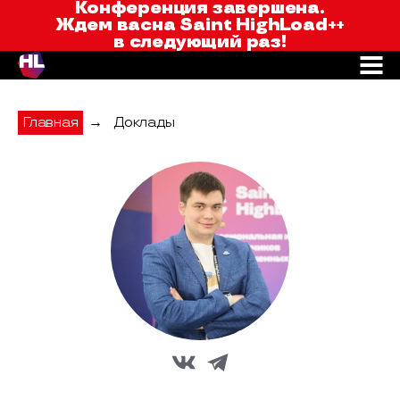
Saint HighLoad++
Конференция завершена.
Ждем вас
на Saint HighLoad++
в следующий раз!
Главная
→
Доклады