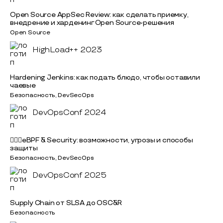
Open Source AppSec Review: как сделать приемку,
внедрение и харденинг Open Source-решения
Open Source
HighLoad++ 2023
Hardening Jenkins: как подать блюдо, чтобы оставили
чаевые
Безопасность, DevSecOps
DevOpsConf 2024
🏋🏻‍♂️eBPF & Security: возможности, угрозы и способы
защиты
Безопасность, DevSecOps
DevOpsConf 2025
Supply Chain от SLSA до OSC&R
Безопасность